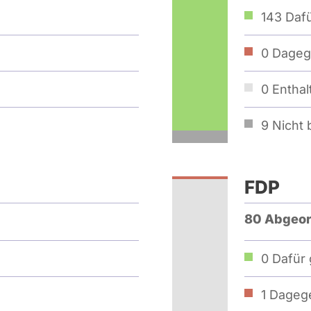
143
Dafü
0
Dageg
0
Enthal
9
Nicht b
FDP
80 Abgeor
0
Dafür 
1
Dagege