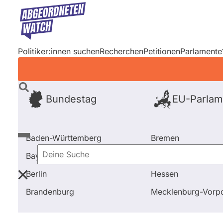
Direkt
zum
Inhalt
Politiker:innen suchen
Recherchen
Petitionen
Parlamente
Bundestag
EU-Parlam
Baden-Württemberg
Bremen
Bayern
Hamburg
Deine
Berlin
Hessen
Suche
Startseite
Bundestag
2017 - 2021
Abstimmunge
Brandenburg
Mecklenburg-Vor
Bundestag
2017 - 2021
Abgeo