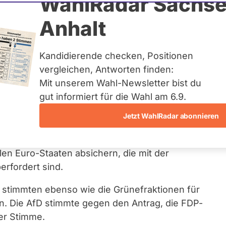
WahlRadar Sachse
Anhalt
opäischen Corona-
Kandidierende checken, Positionen
ismus
vergleichen, Antworten finden:
Mit unserem Wahl-Newsletter bist du
gut informiert für die Wahl am 6.9.
chte
Gesetzesentwurf
fordert die
Jetzt WahlRadar abonnieren
Beteiligung Deutschlands am sogenannten
SI) auf. Diese Maßnahmen im Rahmen des
en Euro-Staaten absichern, die mit der
erfordert sind.
stimmten ebenso wie die Grünefraktionen für
. Die AfD stimmte gegen den Antrag, die FDP-
er Stimme.