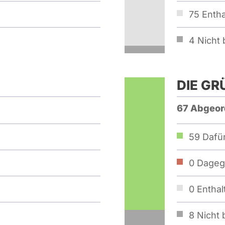
75
Entha
4
Nicht b
DIE GR
67 Abgeor
59
Dafür
0
Dageg
0
Enthal
8
Nicht b