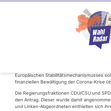
Beteiligung am Eur
Stabilitätsmechan
14. Mai 2020
Der vom Bundesfinanzministerium eingebra
Bundesregierung zu einer grundsätzlichen 
"Pandemic Crisis Support Instruments" (PC
Europäischen Stabilitätsmechanismusses soll
finanziellen Bewältigung der Corona-Krise üb
Die Regierungsfraktionen CDU/CSU und SPD 
den Antrag. Dieser wurde damit angenommen
und Linken-Abgeordneten enthielten sich ihr