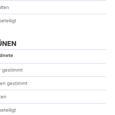
lten
eteiligt
ÜNEN
dnete
 gestimmt
en gestimmt
ten
eteiligt