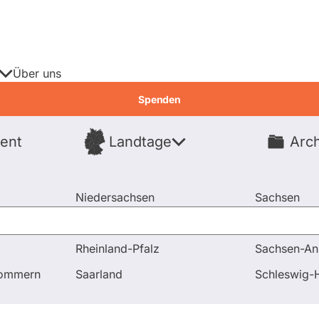
Über uns
Spenden
ent
Landtage
Arch
Spenden
Niedersachsen
Sachsen
Nordrhein-Westfalen
Sachsen-An
Rheinland-Pfalz
Sachsen-An
n
Beteiligung am Europäischen Corona-Stabilitätsmecha
pommern
Saarland
Schleswig-H
rdnete
Fragen & Antworten
Abstimm