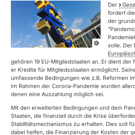
Der
Gese
fordert di
der grunds
"Pandemic 
Pandemiek
C
solle. De
C
Europäisc
0
gehören 19 EU-Mitgliedstaaten an. Er dient der 
er Kredite für Mitgliedsstaaten ermöglicht. Sei
umfassende Bedingungen wie z.B. Reformen im
Im Rahmen der Corona-Pandemie wurden allerdi
denen eine Auszahlung möglich sei.
Mit den erweiterten Bedingungen und dem Pand
Staaten, die finanziell durch die Krise überford
Stabilitätsmechanismus zu erhalten. Dies soll f
dabei helfen, die Finanzierung der Kosten der