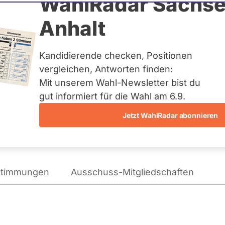
ian Stoberock
WahlRadar Sachse
Anhalt
g
Kandidierende checken, Positionen
vergleichen, Antworten finden:
Mit unserem Wahl-Newsletter bist du
gut informiert für die Wahl am 6.9.
Wie tickt Tim Kristian Stoberock?
Jetzt WahlRadar abonnieren
stimmungen
Ausschuss-Mitgliedschaften