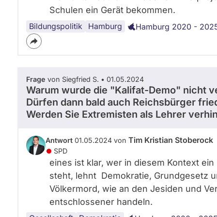
m
Schulen ein Gerät bekommen.
b
u
Bildungspolitik
Digitalisierung
Schulbildung
Hamburg
Hamburg 2020 - 202
r
g
i
s
c
Frage
von Siegfried S. • 01.05.2024
h
Warum wurde die "Kalifat-Demo" nicht ve
e
Dürfen dann bald auch Reichsbürger fried
B
Werden Sie Extremisten als Lehrer verhi
ü
r
g
Tim Kristian Stoberock
Antwort
01.05.2024 von
e
SPD
r
eines ist klar, wer in diesem Kontext ein
s
steht, lehnt Demokratie, Grundgesetz u
c
h
Völkermord, wie an den Jesiden und Ver
a
entschlossener handeln.
f
t