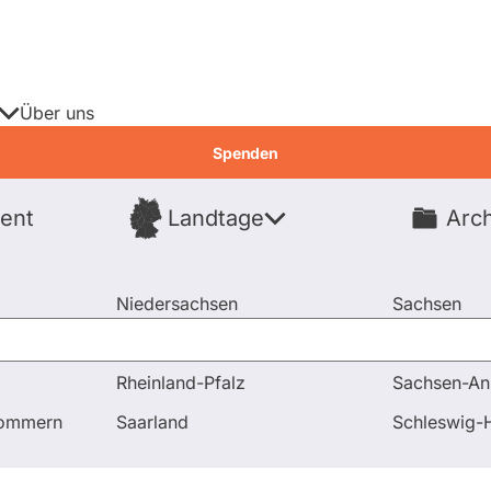
Über uns
Spenden
ent
Landtage
Arch
Spenden
Niedersachsen
Sachsen
Nordrhein-Westfalen
Sachsen-An
Rheinland-Pfalz
Sachsen-An
pommern
Saarland
Schleswig-H