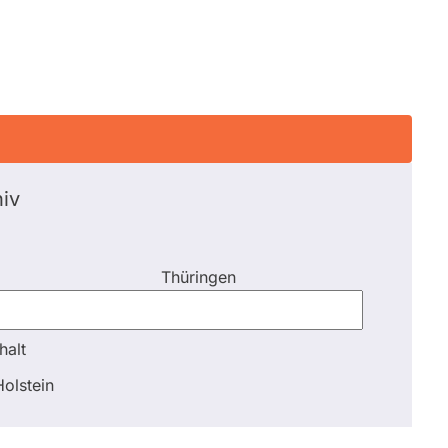
iv
Thüringen
halt
halt
olstein
Schli