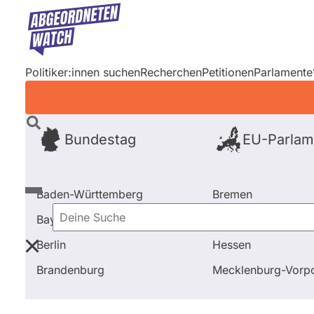
Direkt
zum
Inhalt
Politiker:innen suchen
Recherchen
Petitionen
Parlamente
Bundestag
EU-Parlam
Baden-Württemberg
Bremen
Bayern
Hamburg
Deine
Berlin
Hessen
Suche
Startseite
Frage stellen
Tim Kristian Stoberock
Brandenburg
Mecklenburg-Vor