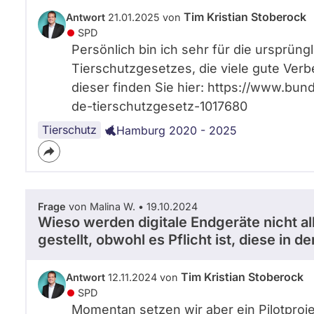
A
Tim Kristian Stoberock
Antwort
21.01.2025 von
n
SPD
d
Persönlich bin ich sehr für die ursprüng
r
e
Tierschutzgesetzes, die viele gute Ve
a
dieser finden Sie hier: https://www.b
s
de-tierschutzgesetz-1017680
D
r
Tierschutz
Hamburg 2020 - 2025
e
s
s
e
l
Frage
von Malina W. • 19.10.2024
i
Wieso werden digitale Endgeräte nicht a
n
gestellt, obwohl es Pflicht ist, diese in 
d
i
e
Tim Kristian Stoberock
Antwort
12.11.2024 von
H
SPD
a
Momentan setzen wir aber ein Pilotproj