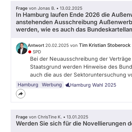
o
Frage
von Jonas B. • 13.02.2025
c
In Hamburg laufen Ende 2026 die Außenwe
k
anstehenden Ausschreibung Außenwerbu
i
werden, wie es auch das Bundeskartellam
s
t
a
Tim Kristian Stoberock
Antwort
20.02.2025 von
m
SPD
2
Bei der Neuausschreibung der Verträge
6
Staatsgrund werden Hinweise des Bundes
.
0
auch die aus der Sektoruntersuchung v
3
Hamburg
Werbung
Hamburg Wahl 2025
.
2
0
2
5
f
Frage
von ChrisTine K. • 13.01.2025
Werden Sie sich für die Novellierungen 
ü
r