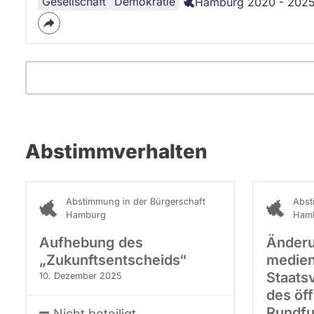
Gesellschaft
Islamismus
Demokratie
Hamburg 2020 - 202
n
a
c
h
g
e
r
ü
c
k
Abstimmverhalten
t
.
Abstimmung in der Bürgerschaft
Abst
Hamburg
Ham
Aufhebung des
Änder
„Zukunftsentscheids“
medien
Staats
10. Dezember 2025
des öff
Rundf
Nicht beteiligt