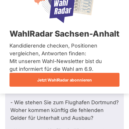
Bremen
Frage
Hamburg
Funkt
Hessen
Mecklenburg-Vorpommern
ist
Frage
von Jürgen T. •
08.08.2017
Niedersachsen
Frage an Steffen Kanitz von
Jürgen T.
deakti
WahlRadar Sachsen-Anhalt
Nordrhein-Westfalen
bezüglich Gesellschaftspolitik, soziale
weil
Rheinland-Pfalz
Saarland
Gruppen
Kandidierende checken, Positionen
Steff
Sachsen
Sehr geehrter Herr Kanitz,
vergleichen, Antworten finden:
Kanit
Sachsen-Anhalt
Mit unserem Wahl-Newsletter bist du
zur
Sachsen-Anhalt
Im Rahmen der bevorstehenden Wahlen
Schleswig-Holstein
gut informiert für die Wahl am 6.9.
Zeit
Thüringen
würde ich Sie gerne um eine
keine
Jetzt WahlRadar abonnieren
Stellungnahme zu folgenden Themen
aktiv
Archiv
bitten:
Kandi
Über uns
hat.
- Wie stehen Sie zum Flughafen Dortmund?
Spenden
Woher kommen künftig die fehlenden
Gelder für Unterhalt und Ausbau?