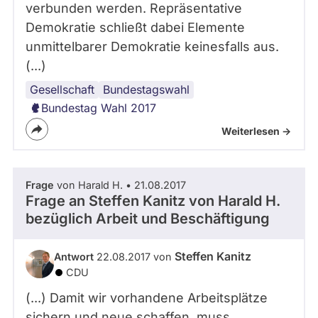
verbunden werden. Repräsentative
Demokratie schließt dabei Elemente
unmittelbarer Demokratie keinesfalls aus.
(...)
Gesellschaft
Grundgesetz
Volksentscheid
Bürgerbeteiligung
Bundestagswahl
Bundestag Wahl 2017
Weiterlesen ->
Frage
von Harald H. • 21.08.2017
Frage an Steffen Kanitz von
Harald H.
bezüglich Arbeit und Beschäftigung
Steffen Kanitz
Antwort
22.08.2017 von
CDU
(...) Damit wir vorhandene Arbeitsplätze
sichern und neue schaffen, muss