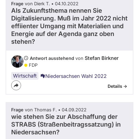
Frage
von Dierk T. • 04.10.2022
abgeordnetenwatch
Als Zukunftsthema nennen Sie
befragt
Digitalisierung. Muß im Jahr 2022 nicht
- Alle -
Thema
werden.
effiienter Umgang mit Materialien und
Energie auf der Agenda ganz oben
- Alle -
stehen?
Antwort Status
Stefan Birkner
Antwort ausstehend
von
FDP
Wirtschaft
Niedersachsen Wahl 2022
Details ->
Frage
von Thomas F. • 04.09.2022
wie stehen Sie zur Abschaffung der
STRABS (Straßenbeitragssatzung) in
Niedersachsen?