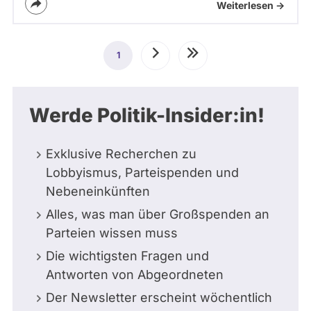
Weiterlesen ->
Seitennummerierung
1
Aktuelle
Nächste
Letzte
Seite
Seite
Seite
Werde Politik-Insider:in!
Exklusive Recherchen zu
Lobbyismus, Parteispenden und
Nebeneinkünften
Alles, was man über Großspenden an
Parteien wissen muss
Die wichtigsten Fragen und
Antworten von Abgeordneten
Der Newsletter erscheint wöchentlich