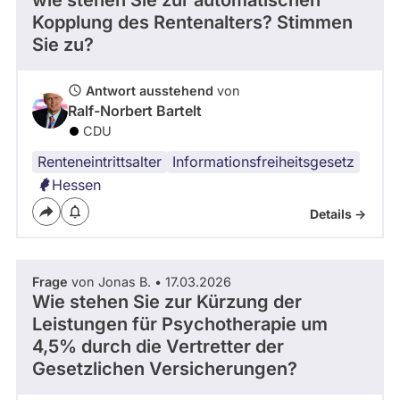
wie stehen Sie zur automatischen
Kandidaturen
Kopplung des Rentenalters? Stimmen
und
Sie zu?
Mandaten
werden
nicht
berücksichtigt.
Antwort ausstehend
von
Ralf-Norbert Bartelt
CDU
Renteneintrittsalter
Informationsfreiheitsgesetz
Hessen
Details ->
Frage
von Jonas B. • 17.03.2026
Wie stehen Sie zur Kürzung der
Leistungen für Psychotherapie um
4,5% durch die Vertretter der
Gesetzlichen Versicherungen?