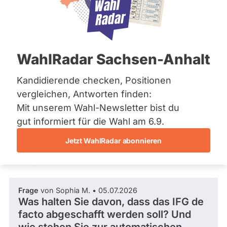
CDU
Bremen
L
Hamburg
a
Mandat
Abgeordneter Hessen 2024 - 2029
Hessen
n
gewonnen
Mecklenburg-Vorpommern
d
über
Niedersachsen
0
t
/ 5
Wahlkreis
WahlRadar Sachsen-Anhalt
Nordrhein-Westfalen
a
Wahlkreis
Rheinland-Pfalz
0 %
g
Frankfurt
Fragen beantwortet
Saarland
Kandidierende checken, Positionen
Es
s
am Main
Abgeordneter Hessen
Sachsen
werden
f
vergleichen, Antworten finden:
III
nur
Sachsen-Anhalt
r
Fragen
hlkreisergebnis
Mit unserem Wahl-Newsletter bist du
Sachsen-Anhalt
Frage stellen
a
und
31,20
Schleswig-Holstein
gut informiert für die Wahl am 6.9.
k
Antworten
%
Thüringen
gezählt,
t
altene
welche
Jetzt WahlRadar abonnieren
i
während
rsonenstimmen
Archiv
Fragen und Antworten
o
aktueller
15444
n
Kandidaturen
Wahlliste
Über uns
und
Landesliste
Mandate
Frage
von Sophia M. • 05.07.2026
istenposition
gestellt
Spenden
Was halten Sie davon, dass das IFG de
wurden.
13
Solche
facto abgeschafft werden soll? Und
aus
vergangenen