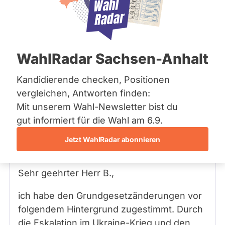
Bremen
Hamburg
Hessen
Mecklenburg-Vorpommern
Frage
von Bastian B. •
17.03.2025
Niedersachsen
Hallo Herr Schnieder, werden Sie dem
WahlRadar Sachsen-Anhalt
Nordrhein-Westfalen
Schuldenpaket der Union zustimmen?
Rheinland-Pfalz
Saarland
Und wie blicken Sie auf die
Kandidierende checken, Positionen
Sachsen
potenziellen Konsequenzen wie eine
vergleichen, Antworten finden:
Sachsen-Anhalt
hohe Inflation, sowie die Belastung der
Mit unserem Wahl-Newsletter bist du
Schleswig-Holstein
zukünftigen Generation?
Thüringen
gut informiert für die Wahl am 6.9.
Jetzt WahlRadar abonnieren
Archiv
Patrick Schnieder
Antwort
21.03.2025
von
CDU
Über uns
Sehr geehrter Herr
B.
,
Spenden
ich habe den Grundgesetzänderungen vor
folgendem Hintergrund zugestimmt. Durch
die Eskalation im Ukraine-Krieg und den