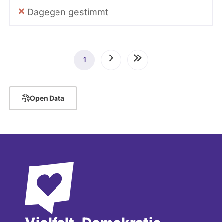
Dagegen gestimmt
Seitennummerierung
1
Aktuelle
Nächste
Letzte
Seite
Seite
Seite
Open Data