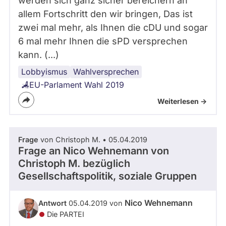
werden sich ganz sicher bereichern an
allem Fortschritt den wir bringen, Das ist
zwei mal mehr, als Ihnen die cDU und sogar
6 mal mehr Ihnen die sPD versprechen
kann. (...)
Lobbyismus
Europawahl
Die
Nebeneinkünfte
Wahlversprechen
PARTEI
EU-Parlament Wahl 2019
Weiterlesen ->
Frage
von Christoph M. • 05.04.2019
Frage an Nico Wehnemann von
Christoph M.
bezüglich
Gesellschaftspolitik, soziale Gruppen
Nico Wehnemann
Antwort
05.04.2019 von
Die PARTEI