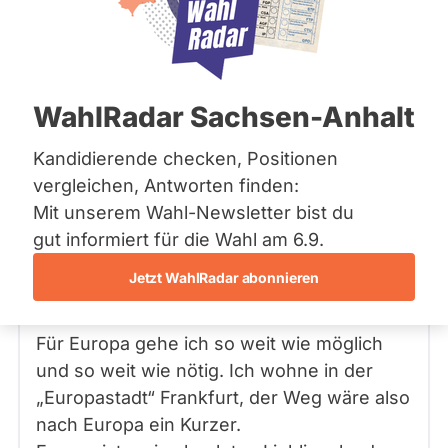
Bremen
Frage
Hamburg
Funkt
Hessen
Mecklenburg-Vorpommern
ist
Frage
von Max H. •
02.04.2019
Niedersachsen
Frage an Nico Wehnemann von
Max H.
deakti
WahlRadar Sachsen-Anhalt
Nordrhein-Westfalen
bezüglich Innere Sicherheit
weil
Rheinland-Pfalz
Saarland
Kandidierende checken, Positionen
Wie weit würden Sie für Europa gehen?
Nico
Sachsen
vergleichen, Antworten finden:
Wehn
Sachsen-Anhalt
Mit unserem Wahl-Newsletter bist du
Nico Wehnemann
zur
Antwort
Sachsen-Anhalt
08.04.2019
von
Schleswig-Holstein
Die PARTEI
gut informiert für die Wahl am 6.9.
Zeit
Thüringen
keine
Hallo und vielen Dank Herr
H.
für Ihre
Jetzt WahlRadar abonnieren
aktiv
Frage.
Archiv
Kandi
Über uns
Für Europa gehe ich so weit wie möglich
hat.
und so weit wie nötig. Ich wohne in der
Spenden
„Europastadt“ Frankfurt, der Weg wäre also
nach Europa ein Kurzer.