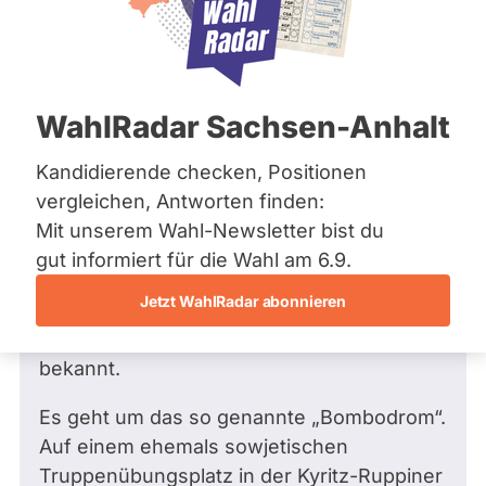
Bremen
Frage
Hamburg
Funkt
Hessen
Mecklenburg-Vorpommern
ist
Frage
von Gerd H. •
13.08.2005
Niedersachsen
Frage an Martin Burkert von
Gerd H.
deakti
WahlRadar Sachsen-Anhalt
Nordrhein-Westfalen
bezüglich Recht
weil
Rheinland-Pfalz
Saarland
Kandidierende checken, Positionen
Sehr geehrte/r Kandidat/in,
Marti
Sachsen
vergleichen, Antworten finden:
Burke
Sachsen-Anhalt
ich möchte Sie mit einem auf dem ersten
Mit unserem Wahl-Newsletter bist du
zur
Sachsen-Anhalt
Blick regionalem, auf dem zweiten Blick
Schleswig-Holstein
gut informiert für die Wahl am 6.9.
Zeit
Thüringen
aber nationalem Problem vertraut machen
keine
Jetzt WahlRadar abonnieren
und Ihnen dazu einige Fragen stellen.
aktiv
Archiv
Möglicherweise ist Ihnen das Problem
Kandi
bekannt.
Über uns
hat.
Spenden
Es geht um das so genannte „Bombodrom“.
Auf einem ehemals sowjetischen
Truppenübungsplatz in der Kyritz-Ruppiner