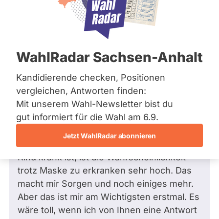
Bremen
Frage
Hamburg
Funkt
Hessen
Mecklenburg-Vorpommern
ist
Frage
von Katrin K. •
17.10.2020
Niedersachsen
Frage an Karsten Heineking von
Katrin
deakti
WahlRadar Sachsen-Anhalt
Nordrhein-Westfalen
K.
bezüglich Bildung und Erziehung
weil
Rheinland-Pfalz
Saarland
Kandidierende checken, Positionen
Guten Tag Herr Heineking,
Karst
Sachsen
vergleichen, Antworten finden:
ich bin Mutter einer 13 jährigen Tochter und
Heine
Sachsen-Anhalt
Mit unserem Wahl-Newsletter bist du
mich würde interessieren, warum im
zur
Sachsen-Anhalt
Schleswig-Holstein
gut informiert für die Wahl am 6.9.
Schulbus kein Abstand eingehalten werden
Zeit
Thüringen
muss. Wir wissen doch, dass die Maske
keine
Jetzt WahlRadar abonnieren
ohne Abstand nichts bringt. Wenn da ein
aktiv
Archiv
Kind krank ist, ist die Wahrscheinlichkeit
Kandi
Über uns
trotz Maske zu erkranken sehr hoch. Das
hat.
macht mir Sorgen und noch einiges mehr.
Spenden
Aber das ist mir am Wichtigsten erstmal. Es
wäre toll, wenn ich von Ihnen eine Antwort