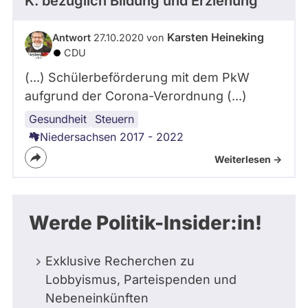
K.
bezüglich Bildung und Erziehung
Karsten Heineking
Antwort
27.10.2020 von
CDU
(...) Schülerbeförderung mit dem PkW
aufgrund der Corona-Verordnung (...)
Gesundheit
Schüler:innen
Corona-
Steuern
Virus
Niedersachsen 2017 - 2022
Weiterlesen ->
Werde Politik-Insider:in!
Exklusive Recherchen zu
Lobbyismus, Parteispenden und
Nebeneinkünften