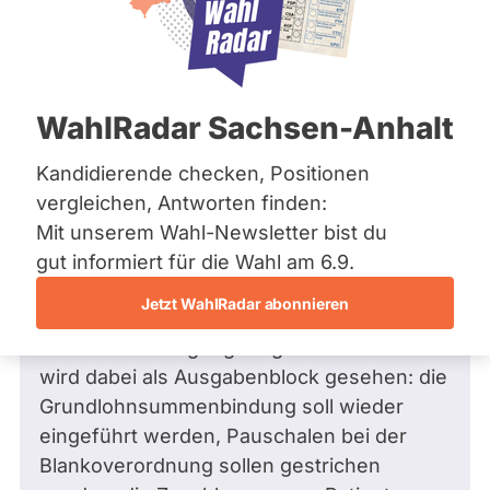
Bremen
Hamburg
Hessen
Mecklenburg-Vorpommern
Frage
von Carolin K. •
03.06.2026
Niedersachsen
Wie stehen Sie zu den geplanten
WahlRadar Sachsen-Anhalt
Nordrhein-Westfalen
Kürzungen bei der
Rheinland-Pfalz
Saarland
Heilmittelversorgung (Physio-,
Kandidierende checken, Positionen
Sachsen
Ergotherapie, Logopädie, Podologie)?
vergleichen, Antworten finden:
Sachsen-Anhalt
Sehr geehrter Herr Oster, bei dem
Mit unserem Wahl-Newsletter bist du
Sachsen-Anhalt
Schleswig-Holstein
Kabinettsentwurf des GKV-
gut informiert für die Wahl am 6.9.
Thüringen
Stabilisierungsgesetzes sind erhebliche
Jetzt WahlRadar abonnieren
Kürzungen im Bereich der
Archiv
Heilmittelversorgung vorgesehen. Diese
Über uns
wird dabei als Ausgabenblock gesehen: die
Grundlohnsummenbindung soll wieder
Spenden
eingeführt werden, Pauschalen bei der
Blankoverordnung sollen gestrichen