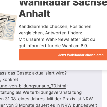
WahlRadar Sachse
Zum Profil
Anhalt
Kandidierende checken, Positionen
vergleichen, Antworten finden:
Mit unserem Wahl-Newsletter bist du
gut informiert für die Wahl am 6.9.
istellung, konkret geht es mir um das Gesetz
Jetzt WahlRadar abonnieren
ke der beruflichen und politischen
ngsgesetz (AWbG).
ass das Gesetz aktualisiert wird?
, konkret
nung-von-bildungsurlaub_70.html
:
altung als Weiterbildungsveranstaltung
n 31.08. eines Jahres. Mit der Praxis ist NRW
auer von 3 Monate dauert es in NRW bundesweit