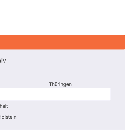
iv
Thüringen
halt
halt
olstein
Schli