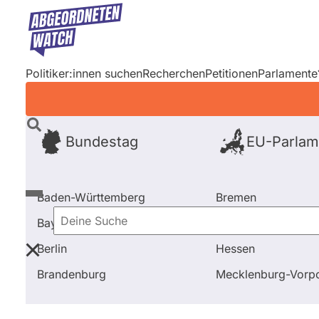
Direkt
zum
Inhalt
Politiker:innen suchen
Recherchen
Petitionen
Parlamente
Bundestag
EU-Parlam
Baden-Württemberg
Bremen
Bayern
Hamburg
Deine
Berlin
Hessen
Suche
Startseite
Frage stellen
Johannes Remmel
Frag
Brandenburg
Mecklenburg-Vor