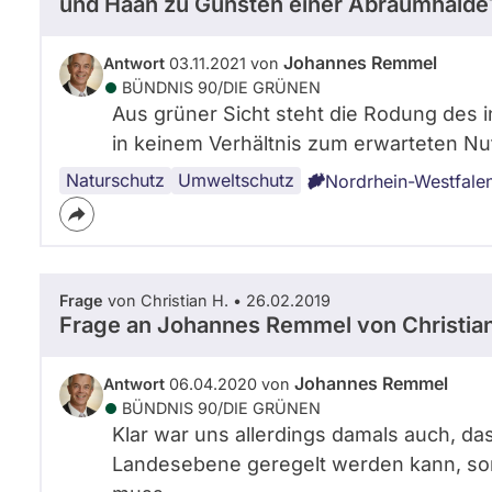
und Haan zu Gunsten einer Abraumhalde
Johannes Remmel
Antwort
03.11.2021 von
BÜNDNIS 90/­DIE GRÜNEN
Aus grüner Sicht steht die Rodung des
in keinem Verhältnis zum erwarteten N
Naturschutz
Wald
Umwelt
Umweltschutz
Nordrhein-Westfale
Frage
von Christian H. • 26.02.2019
Frage an Johannes Remmel von
Christia
Johannes Remmel
Antwort
06.04.2020 von
BÜNDNIS 90/­DIE GRÜNEN
Klar war uns allerdings damals auch, das
Landesebene geregelt werden kann, s