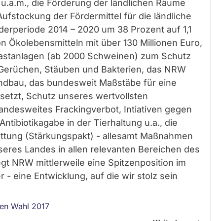
u.a.m., die Förderung der ländlichen Räume
ufstockung der Fördermittel für die ländliche
derperiode 2014 – 2020 um 38 Prozent auf 1,1
n Ökolebensmitteln mit über 130 Millionen Euro,
rmastanlagen (ab 2000 Schweinen) zum Schutz
Gerüchen, Stäuben und Bakterien, das NRW
andbau, das bundesweit Maßstäbe für eine
 setzt, Schutz unseres wertvollsten
andesweites Frackingverbot, Intiativen gegen
ibiotikagabe in der Tierhaltung u.a., die
ttung (Stärkungspakt) - allesamt Maßnahmen
seres Landes in allen relevanten Bereichen des
gt NRW mittlerweile eine Spitzenposition im
- eine Entwicklung, auf die wir stolz sein
len Wahl 2017