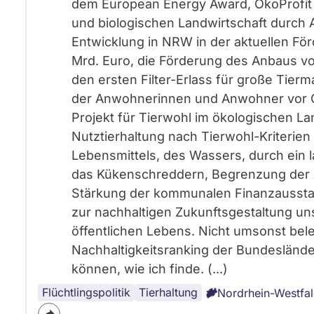
dem European Energy Award, ÖkoProfit 
und biologischen Landwirtschaft durch A
Entwicklung in NRW in der aktuellen För
Mrd. Euro, die Förderung des Anbaus vo
den ersten Filter-Erlass für große Tie
der Anwohnerinnen und Anwohner vor 
Projekt für Tierwohl im ökologischen L
Nutztierhaltung nach Tierwohl-Kriterien
Lebensmittels, des Wassers, durch ein l
das Kükenschreddern, Begrenzung der Ant
Stärkung der kommunalen Finanzaussta
zur nachhaltigen Zukunftsgestaltung un
öffentlichen Lebens. Nicht umsonst bele
Nachhaltigkeitsranking der Bundesländer 
können, wie ich finde. (...)
Flüchtlingspolitik
Gesundheit
Kultur
Finanzen
Landwirtschaft
Energiewende
Massentierhaltung
Justiz
Gesundheitssystem
Landtagswahl
Bildungspolitik
Kommunen
CETA
Tierhaltung
Nordrhein-Westfa