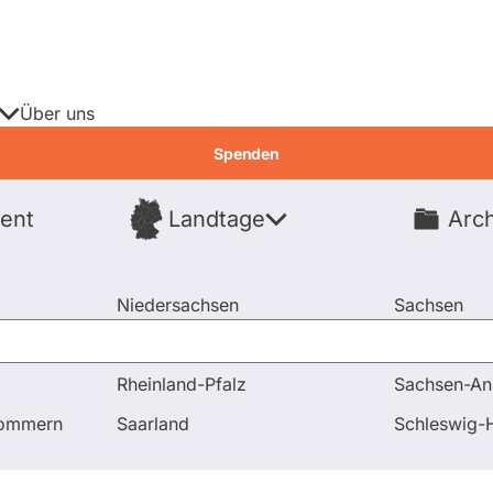
Über uns
Spenden
ent
Landtage
Arch
Spenden
Niedersachsen
Sachsen
Nordrhein-Westfalen
Sachsen-An
Rheinland-Pfalz
Sachsen-An
en und Antworten
Frage an Johannes Remmel
pommern
Saarland
Schleswig-H