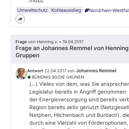
muss.
Umweltschutz
Braunkohle
Kohleausstieg
Nordrhein-Westfa
Frage
von Henning v. • 19.04.2017
Frage an Johannes Remmel von
Henning
Gruppen
Johannes Remmel
Antwort
22.04.2017 von
BÜNDNIS 90/­DIE GRÜNEN
(...) Vieles von dem, was Sie anspreche
Legislatur bereits in Angriff genommen
der Energieversorgung sind bereits ver
Region bereits aktiv genutzt (Netzgesel
Netphen, Hilchenbach und Burbach), 
durch eine Vielzahl von Förderoptione