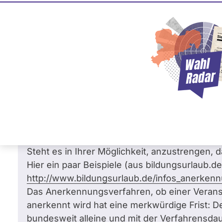
Johannes Remmel
BÜNDNIS 90/­DIE GRÜNEN
Frage
von Heinz H. •
11.10.2017
Frage an Johannes Remmel von
Heinz H.
ich wende mich an Sie zum Thema Bildungsfre
zur Freistellung von Arbeitnehmern zum Zwec
Weiterbildung, dem Arbeitnehmerweiterbildu
Steht es in Ihrer Möglichkeit, anzustrengen, d
Hier ein paar Beispiele (aus bildungsurlaub.de
http://www.bildungsurlaub.de/infos_anerken
Das Anerkennungsverfahren, ob einer Veranst
anerkennt wird hat eine merkwürdige Frist: De
bundesweit alleine und mit der Verfahrensd