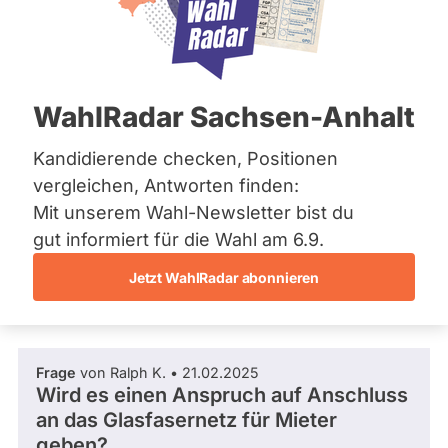
SPD
Bremen
u
Hamburg
Dieser Politiker hat kein aktuelles und kein
s
Hessen
zukünftiges Mandat und keine
z
Mecklenburg-Vorpommern
Direktandidatur auf Landes-, Bundes- oder
G
EU-Ebene. Mögliche Kandidaturen über eine
Niedersachsen
a
WahlRadar Sachsen-Anhalt
Wahlliste werden bei uns nicht erfasst.
Nordrhein-Westfalen
s
Rheinland-Pfalz
t
Saarland
Kandidierende checken, Positionen
e
Sachsen
v
vergleichen, Antworten finden:
Sachsen-Anhalt
Die Fragefunktion ist für diese Person
Mit unserem Wahl-Newsletter bist du
Sachsen-Anhalt
Nur
derzeit nicht aktiv.
Schleswig-Holstein
gut informiert für die Wahl am 6.9.
Politiker:innen
Thüringen
Jetzt WahlRadar abonnieren
mit
Fragen und Antworten
Archiv
aktiven
Kandidaturen
Über uns
oder
Frage
von Ralph K. • 21.02.2025
Spenden
Mandaten
Wird es einen Anspruch auf Anschluss
können
an das Glasfasernetz für Mieter
über
geben?