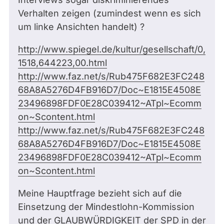
Verhalten zeigen (zumindest wenn es sich
um linke Ansichten handelt) ?
http://www.spiegel.de/kultur/gesellschaft/0,
1518,644223,00.html
http://www.faz.net/s/Rub475F682E3FC248
68A8A5276D4FB916D7/Doc~E1815E4508E
23496898FDF0E28C039412~ATpl~Ecomm
on~Scontent.html
http://www.faz.net/s/Rub475F682E3FC248
68A8A5276D4FB916D7/Doc~E1815E4508E
23496898FDF0E28C039412~ATpl~Ecomm
on~Scontent.html
Meine Hauptfrage bezieht sich auf die
Einsetzung der Mindestlohn-Kommission
und der GLAUBWÜRDIGKEIT der SPD in der