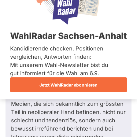
Bremen
Frage
Hamburg
Funkt
Hessen
Mecklenburg-Vorpommern
ist
Frage
von Roland L. •
25.08.2009
Niedersachsen
Frage an Doris Barnett von
Roland L.
deakti
WahlRadar Sachsen-Anhalt
Nordrhein-Westfalen
bezüglich Arbeit und Beschäftigung
weil
Rheinland-Pfalz
Saarland
Kandidierende checken, Positionen
Sehr geehrte Frau Barnett,
Doris
Sachsen
vergleichen, Antworten finden:
Barne
Sachsen-Anhalt
Ihrer Auffassung in Ihrer letzten Antwort
Mit unserem Wahl-Newsletter bist du
zur
Schleswig-Holstein
zum Thema "Medienberichterstattung" ,
Thüringen
gut informiert für die Wahl am 6.9.
Zeit
die ich voll teile, lassen Sie mich noch
keine
Jetzt WahlRadar abonnieren
Archiv
folgende Frage hinzufügen :
aktiv
Sind Sie nicht auch der Meinung, dass die
Über uns
Kandi
Medien, die sich bekanntlich zum grössten
hat.
Spenden
Teil in neoliberaler Hand befinden, nicht nur
schlecht und tendenziös, sondern auch
bewusst irreführend berichten und bei
Interviews sogar diskriminierendes