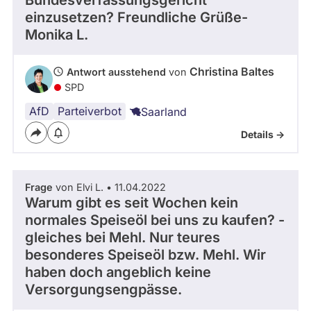
Bundesverfassungsgericht
n
Kandidaturen
einzusetzen? Freundliche Grüße-
und
d
Monika L.
Mandaten
e
werden
l
nicht
w
berücksichtigt.
Christina Baltes
Antwort ausstehend
von
e
SPD
i
n
AfD
Parteiverbot
Saarland
Details ->
Frage
von Elvi L. • 11.04.2022
Warum gibt es seit Wochen kein
normales Speiseöl bei uns zu kaufen? -
gleiches bei Mehl. Nur teures
besonderes Speiseöl bzw. Mehl. Wir
haben doch angeblich keine
Versorgungsengpässe.