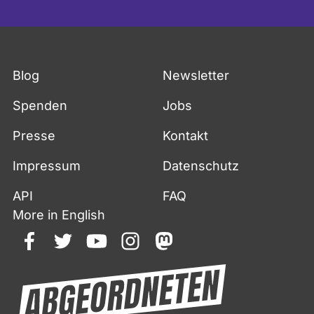
Fußzeile
Blog
Newsletter
Spenden
Jobs
Presse
Kontakt
Impressum
Datenschutz
API
FAQ
More in English
facebook
twitter
youtube
instagram
mastodon