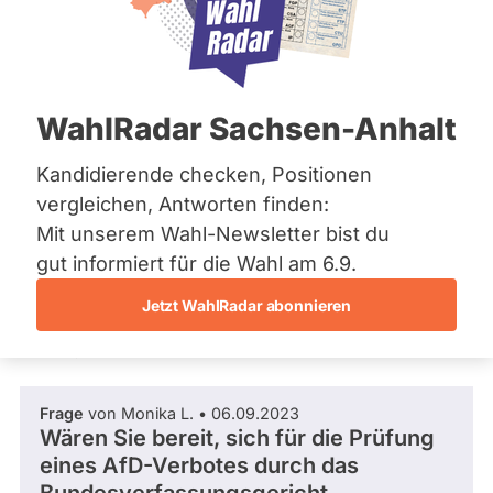
SPD
Bremen
L
Hamburg
a
Wahlkreis
Abgeordnete Saarland 2022 - 2027
Hessen
n
Neunkirchen
Mecklenburg-Vorpommern
d
Wahlliste
Niedersachsen
0
t
/ 2
Wahlkreisliste
WahlRadar Sachsen-Anhalt
Nordrhein-Westfalen
a
Neunkirchen
Rheinland-Pfalz
0 %
g
istenposition
Fragen beantwortet
Saarland
Kandidierende checken, Positionen
Es
s
4
Abgeordnete Saarland
Sachsen
werden
f
vergleichen, Antworten finden:
nur
Sachsen-Anhalt
r
Fragen
Mit unserem Wahl-Newsletter bist du
Schleswig-Holstein
Frage stellen
a
und
Thüringen
gut informiert für die Wahl am 6.9.
k
Antworten
gezählt,
t
welche
Jetzt WahlRadar abonnieren
Archiv
i
während
Fragen und Antworten
o
aktueller
Über uns
n
Kandidaturen
/
und
Spenden
T
Mandate
Frage
von Monika L. • 06.09.2023
gestellt
o
Wären Sie bereit, sich für die Prüfung
wurden.
m
Solche
eines AfD-Verbotes durch das
G
aus
u
vergangenen