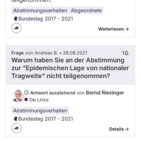
Abstimmungsverhalten
Corona
Corona-
Infektionsschutz
Abgeordnete
Maßnahmen
Bundestag 2017 - 2021
Weiterlesen ->
Frage
von Andreas B. • 28.08.2021
1
Warum haben Sie an der Abstimmung
zur "Epidemischen Lage von nationaler
Tragweite" nicht teilgenommen?
Bernd Riexinger
Antwort ausstehend
von
Die Linke
Abstimmungsverhalten
Bundestag 2017 - 2021
Details ->