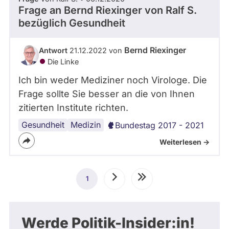
Frage an Bernd Riexinger von
Ralf S.
bezüglich Gesundheit
Bernd Riexinger
Antwort
21.12.2022 von
Die Linke
Ich bin weder Mediziner noch Virologe. Die
Frage sollte Sie besser an die von Ihnen
zitierten Institute richten.
Gesundheit
Medizin
Bundestag 2017 - 2021
Weiterlesen ->
Seitennummerierung
1
Aktuelle
Nächste
Letzte
Seite
Seite
Seite
Werde Politik-Insider:in!