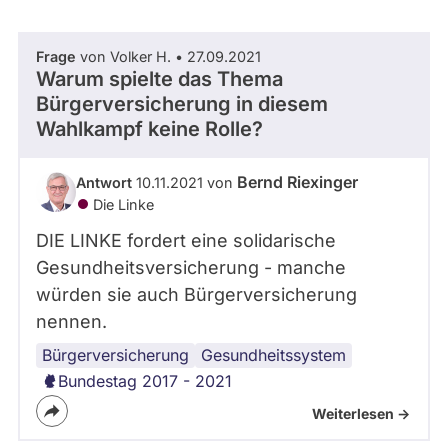
abgeordnetenwatch
befragt
Frage
von Volker H. • 27.09.2021
- Alle -
Thema
werden.
Warum spielte das Thema
Bürgerversicherung in diesem
Wahlkampf keine Rolle?
- Alle -
Antwort Status
Bernd Riexinger
Antwort
10.11.2021 von
Die Linke
DIE LINKE fordert eine solidarische
Gesundheitsversicherung - manche
würden sie auch Bürgerversicherung
nennen.
Bürgerversicherung
Krankenkasse
Gesundheitspolitik
Gesundheitssystem
Bundestag 2017 - 2021
Weiterlesen ->