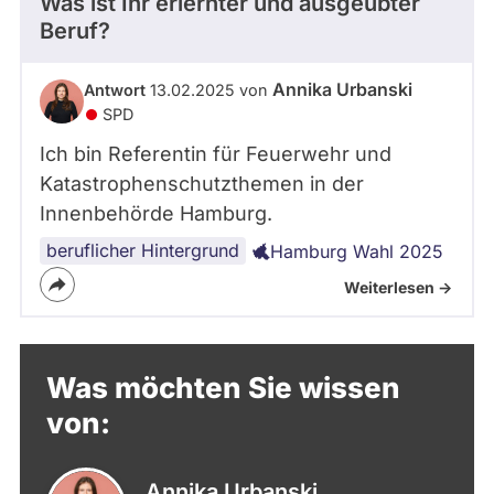
Was ist Ihr erlernter und ausgeübter
g
e
Beruf?
r
s
Annika Urbanski
Antwort
13.02.2025 von
c
SPD
h
a
Ich bin Referentin für Feuerwehr und
f
Katastrophenschutzthemen in der
t
n
Innenbehörde Hamburg.
a
beruflicher Hintergrund
Hamburg Wahl 2025
c
h
Weiterlesen ->
g
e
r
ü
Was möchten Sie wissen
c
von:
k
t
.
Annika Urbanski