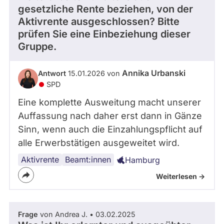
s
gesetzliche Rente beziehen, von der
i
Aktivrente ausgeschlossen? Bitte
n
prüfen Sie eine Einbeziehung dieser
d
Gruppe.
i
e
H
Annika Urbanski
Antwort
15.01.2026 von
a
SPD
m
b
Eine komplette Ausweitung macht unserer
u
Auffassung nach daher erst dann in Gänze
r
Sinn, wenn auch die Einzahlungspflicht auf
g
i
alle Erwerbstätigen ausgeweitet wird.
s
Aktivrente
Beamt:innen
Hamburg
c
h
Weiterlesen ->
e
B
ü
Frage
von Andrea J. • 03.02.2025
r