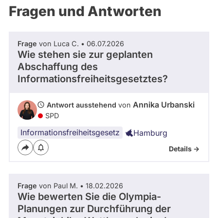
n
während
Fragen und Antworten
i
aktueller
Kandidaturen
k
und
a
Mandate
U
Frage
von Luca C. • 06.07.2026
gestellt
r
Wie stehen sie zur geplanten
wurden.
Solche
b
Abschaffung des
aus
a
Informationsfreiheitsgesetztes?
vergangenen
n
Kandidaturen
s
und
Mandaten
k
Annika Urbanski
Antwort ausstehend
von
werden
i
SPD
nicht
i
berücksichtigt.
Informationsfreiheitsgesetz
Hamburg
s
t
Details ->
a
m
2
6
Frage
von Paul M. • 18.02.2026
Wie bewerten Sie die Olympia-
.
0
Planungen zur Durchführung der
3