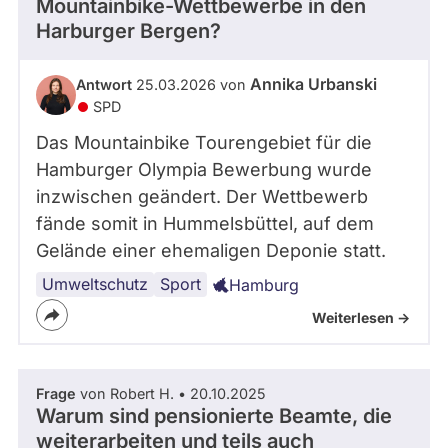
Mountainbike-Wettbewerbe in den
.
Harburger Bergen?
2
0
2
Annika Urbanski
Antwort
25.03.2026 von
5
SPD
f
Das Mountainbike Tourengebiet für die
ü
r
Hamburger Olympia Bewerbung wurde
K
inzwischen geändert. Der Wettbewerb
s
fände somit in Hummelsbüttel, auf dem
e
n
Gelände einer ehemaligen Deponie statt.
i
Umweltschutz
Sport
Hamburg
j
a
Weiterlesen ->
B
e
k
Frage
von Robert H. • 20.10.2025
e
Warum sind pensionierte Beamte, die
r
i
weiterarbeiten und teils auch