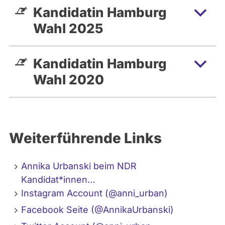
Kandidatin Hamburg
Familie hat seit bald 10 Jahren einen
Wahl 2025
festen Platz in meinem Herzen.
Seit über drei Jahren habe ich mein
Kandidatin Hamburg
Hobby auch zum Beruf gemacht: ich
arbeite in der Innenbehörde und bin für
Wahl 2020
Feuerwehr und
Katastrophenschutzthemen zuständig.
Weiterführende Links
Annika Urbanski beim NDR
Kandidat*innen…
Instagram Account (@anni_urban)
Facebook Seite (@AnnikaUrbanski)