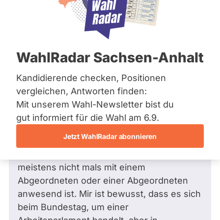
Bremen
Frage
Hamburg
Funkt
Hessen
Mecklenburg-Vorpommern
ist
Frage
von Samy H. •
15.02.2025
Niedersachsen
Sehr geehrter Herr Ulrich, ich wollte
deakti
WahlRadar Sachsen-Anhalt
Nordrhein-Westfalen
mich bedanken für die Antwort auf
weil
Rheinland-Pfalz
Saarland
meine letzte Frage an Sie. Ich habe
Kandidierende checken, Positionen
Alexa
Sachsen
eine weitere Frage. Warum ist das
vergleichen, Antworten finden:
Ulrich
Sachsen-Anhalt
BSW in den Plenarsitzung kaum
Mit unserem Wahl-Newsletter bist du
zur
Sachsen-Anhalt
anwesend? MFG, Samy H.
Schleswig-Holstein
gut informiert für die Wahl am 6.9.
Zeit
Thüringen
Das BSW ist ja mit 10 Abgeordnete im 20.
keine
Jetzt WahlRadar abonnieren
Deutschen Bundestag vertreten und viele
aktiv
Archiv
Menschen irritiert es, dass das BSW
Kandi
meistens nicht mals mit einem
Über uns
hat.
Abgeordneten oder einer Abgeordneten
Spenden
anwesend ist. Mir ist bewusst, dass es sich
beim Bundestag, um einer