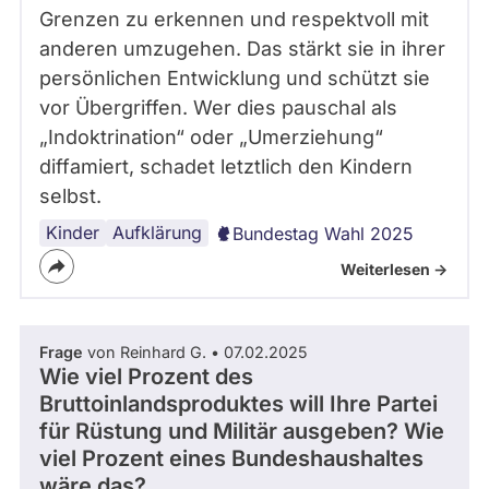
Grenzen zu erkennen und respektvoll mit
anderen umzugehen. Das stärkt sie in ihrer
persönlichen Entwicklung und schützt sie
vor Übergriffen. Wer dies pauschal als
„Indoktrination“ oder „Umerziehung“
diffamiert, schadet letztlich den Kindern
selbst.
Kinder
Jugend
Selbstbestimmung
Sexualität
Aufklärung
Bundestag Wahl 2025
Weiterlesen ->
Frage
von Reinhard G. • 07.02.2025
Wie viel Prozent des
Bruttoinlandsproduktes will Ihre Partei
für Rüstung und Militär ausgeben? Wie
viel Prozent eines Bundeshaushaltes
wäre das?