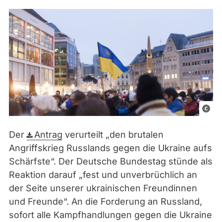
Pixa
Lice
Der
Antrag
verurteilt „
den brutalen
Angriffskrieg Russlands
gegen die Ukraine aufs
Schärfste
“. Der Deutsche Bundestag stünde als
Reaktion darauf „
fest und unverbrüchlich an
der Seite unserer ukrainischen Freundin
nen
und Freunde
“. An die Forderung an Russland,
sofort alle Kampfhandlungen gegen die Ukraine