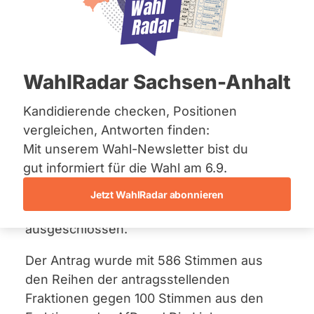
Bremen
Ukraine
Hamburg
Hessen
28. April 2022
Mecklenburg-Vorpommern
Niedersachsen
WahlRadar Sachsen-Anhalt
Der fraktionsübergreifende
Antrag
von
Nordrhein-Westfalen
Rheinland-Pfalz
SPD, CDU/CSU, BÜNDNIS 90/Die Grünen
Saarland
Kandidierende checken, Positionen
und FDP verurteilt den russischen
Sachsen
vergleichen, Antworten finden:
Angriffskrieg auf die Ukraine. Als Reaktion
Sachsen-Anhalt
Mit unserem Wahl-Newsletter bist du
Sachsen-Anhalt
auf diesen fordert er umfassende
Schleswig-Holstein
gut informiert für die Wahl am 6.9.
Unterstützungsmaßnahmen für die
Thüringen
Ukraine. Hierzu wird auch die Lieferung
Jetzt WahlRadar abonnieren
schwerer Waffen an das Land nicht
Archiv
ausgeschlossen.
Über uns
Der Antrag wurde mit 586 Stimmen aus
Spenden
den Reihen der antragsstellenden
Fraktionen gegen 100 Stimmen aus den