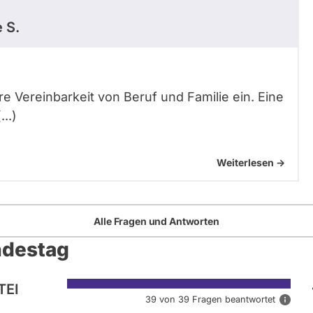
 S.
sere Vereinbarkeit von Beruf und Familie ein. Eine
..)
Weiterlesen ->
Alle Fragen und Antworten
ndestag
TEI
39 von 39 Fragen beantwortet
D
i