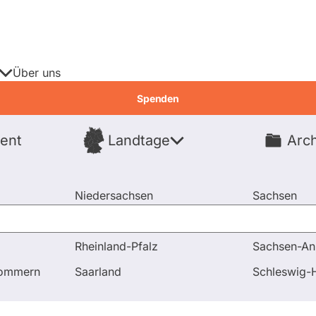
Über uns
Spenden
ent
Landtage
Arch
Spenden
Niedersachsen
Sachsen
Nordrhein-Westfalen
Sachsen-An
Rheinland-Pfalz
Sachsen-An
pommern
Saarland
Schleswig-H
rdnete
Fragen & Antworten
Ausschü