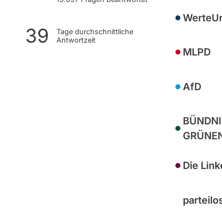
WerteU
39
Tage durchschnittliche
Antwortzeit
MLPD
AfD
BÜNDNIS
GRÜNE
Die Link
parteilo