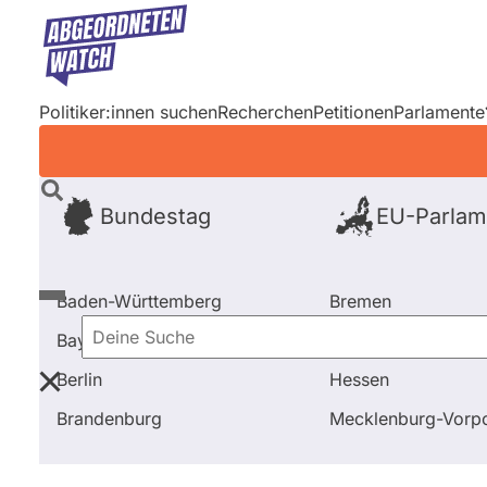
Direkt
zum
Inhalt
Politiker:innen suchen
Recherchen
Petitionen
Parlamente
Bundestag
EU-Parlam
Baden-Württemberg
Bremen
Bayern
Hamburg
Deine
Berlin
Hessen
Suche
Startseite
Bundestag
2013 - 2017
Brandenburg
Mecklenburg-Vor
Bundestag
2013 - 2017
Abgeo