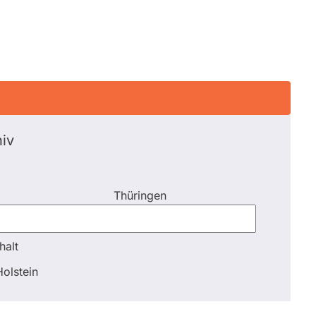
iv
Thüringen
halt
halt
olstein
sse
Abstimmungen