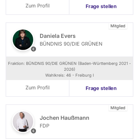
k
Zum Profil
Frage stellen
B
u
t
Mitglied
z
m
Daniela Evers
a
BÜNDNIS 90/­DIE GRÜNEN
n
h
n
t
t
Fraktion: BÜNDNIS 90/­DIE GRÜNEN (Baden-Württemberg 2021 -
p
2026)
s
Wahlkreis: 46 - Freiburg I
:
/
Zum Profil
Frage stellen
/
b
r
Mitglied
i
t
Jochen Haußmann
t
FDP
s
F
c
D