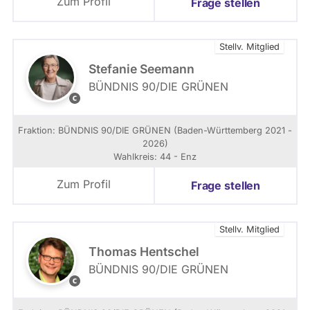
Zum Profil
Frage stellen
W
c
ü
h
r
w
Stellv. Mitglied
t
e
t
i
Stefanie Seemann
e
z
BÜNDNIS 90/­DIE GRÜNEN
m
e
D
b
r
o
e
m
Fraktion: BÜNDNIS 90/­DIE GRÜNEN (Baden-Württemberg 2021 -
r
i
2026)
g
n
Wahlkreis: 44 - Enz
i
k
Zum Profil
Frage stellen
B
u
t
Stellv. Mitglied
z
m
Thomas Hentschel
a
BÜNDNIS 90/­DIE GRÜNEN
n
D
n
e
n