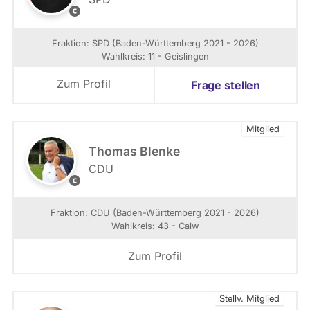
a
h
S
g
i
P
B
n
D
Fraktion: SPD (Baden-Württemberg 2021 - 2026)
W
d
-
Wahlkreis: 11 - Geislingen
e
L
l
a
Zum Profil
Frage stellen
e
n
d
t
Mitglied
a
g
Thomas Blenke
s
CDU
f
C
r
o
a
p
Fraktion: CDU (Baden-Württemberg 2021 - 2026)
k
y
Wahlkreis: 43 - Calw
t
r
i
i
Zum Profil
o
g
n
h
B
t
Stellv. Mitglied
W
: