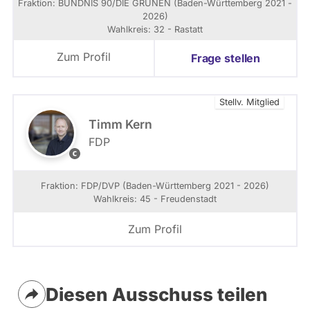
Fraktion: BÜNDNIS 90/­DIE GRÜNEN (Baden-Württemberg 2021 -
n
2026)
i
Wahlkreis: 32 - Rastatt
s
W
Zum Profil
Frage stellen
i
l
l
Stellv. Mitglied
i
a
Timm Kern
m
FDP
s
F
o
D
n
P
Fraktion: FDP/DVP (Baden-Württemberg 2021 - 2026)
-
/
Wahlkreis: 45 - Freudenstadt
w
D
w
V
Zum Profil
w
P
.
-
w
F
i
r
l
Diesen Ausschuss teilen
a
l
k