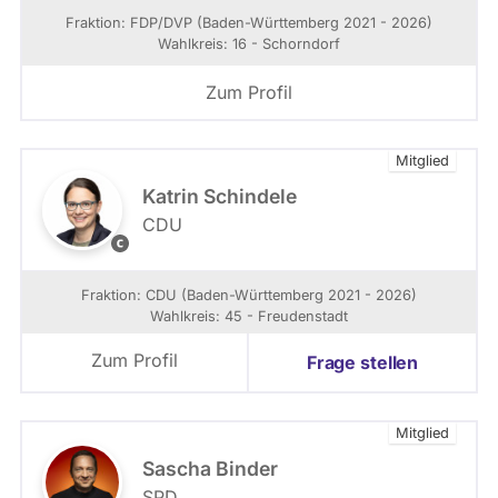
h
P
Fraktion: FDP/DVP (Baden-Württemberg 2021 - 2026)
i
/
Wahlkreis: 16 - Schorndorf
l
D
l
V
Zum Profil
i
P
n
-
g
F
Mitglied
.
r
d
a
Katrin Schindele
e
t
CDU
k
C
t
D
i
U
Fraktion: CDU (Baden-Württemberg 2021 - 2026)
o
-
Wahlkreis: 45 - Freudenstadt
n
K
i
a
Zum Profil
Frage stellen
m
t
L
r
a
i
Mitglied
n
n
d
S
Sascha Binder
t
c
SPD