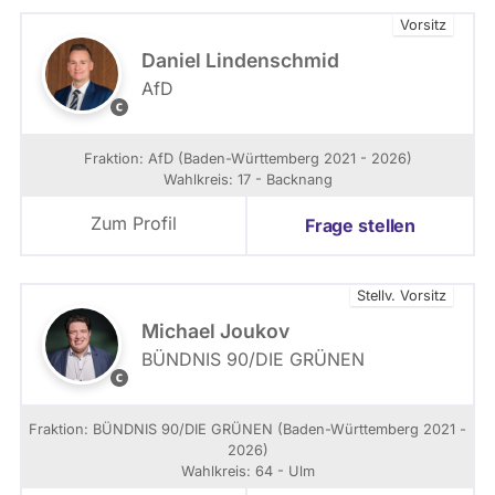
Vorsitz
Daniel Lindenschmid
AfD
P
r
i
Fraktion: AfD (Baden-Württemberg 2021 - 2026)
v
Wahlkreis: 17 - Backnang
a
t
Zum Profil
Frage stellen
Stellv. Vorsitz
Michael Joukov
BÜNDNIS 90/­DIE GRÜNEN
D
o
m
Fraktion: BÜNDNIS 90/­DIE GRÜNEN (Baden-Württemberg 2021 -
i
2026)
n
Wahlkreis: 64 - Ulm
i