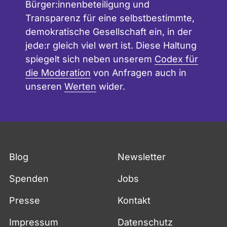
W
Bürger:innenbeteiligung und
ü
Transparenz für eine selbstbestimmte,
r
demokratische Gesellschaft ein, in der
t
t
jede:r gleich viel wert ist. Diese Haltung
e
spiegelt sich neben unserem
Codex für
m
die Moderation
von Anfragen auch in
b
e
unseren
Werten
wider.
r
g
Blog
Newsletter
Spenden
Jobs
Presse
Kontakt
Impressum
Datenschutz