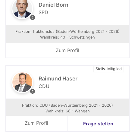
N
Daniel Born
e
SPD
c
D
k
B
a
Fraktion: fraktionslos (Baden-Württemberg 2021 - 2026)
r
Wahlkreis: 40 - Schwetzingen
D
e
Zum Profil
s
i
g
Stellv. Mitglied
n
Raimund Haser
CDU
C
D
U
Fraktion: CDU (Baden-Württemberg 2021 - 2026)
L
Wahlkreis: 68 - Wangen
a
n
Zum Profil
Frage stellen
d
t