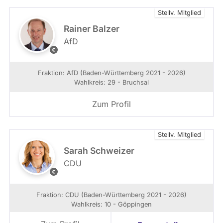
a
Stellv. Mitglied
g
s
Rainer Balzer
f
AfD
r
A
a
f
k
D
Fraktion: AfD (Baden-Württemberg 2021 - 2026)
t
-
Wahlkreis: 29 - Bruchsal
i
F
o
r
Zum Profil
n
a
B
k
W
t
Stellv. Mitglied
i
o
Sarah Schweizer
n
CDU
B
S
a
a
d
r
Fraktion: CDU (Baden-Württemberg 2021 - 2026)
e
a
Wahlkreis: 10 - Göppingen
n
h
-
S