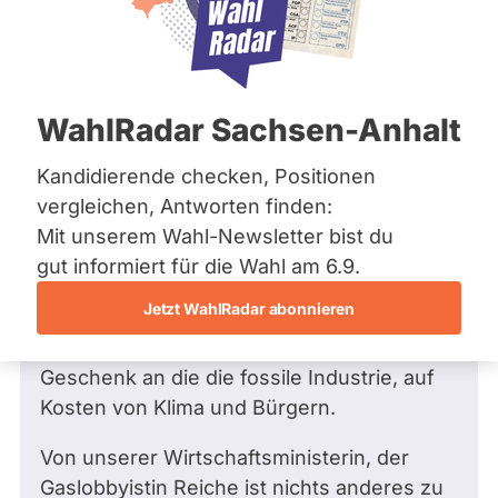
Bremen
Hamburg
Hessen
Mecklenburg-Vorpommern
Frage
von Renate R. •
15.05.2026
Niedersachsen
Wie verhalten Sie sich zum Rollback im
WahlRadar Sachsen-Anhalt
Nordrhein-Westfalen
Klimaschutz?
Rheinland-Pfalz
Saarland
Kandidierende checken, Positionen
Sehr geehrte Frau Schulze,
Sachsen
vergleichen, Antworten finden:
Sachsen-Anhalt
neu eingebaute Heizungen sollten künftig
Mit unserem Wahl-Newsletter bist du
Sachsen-Anhalt
mindestens 65 % erneuerbare Energien
Schleswig-Holstein
gut informiert für die Wahl am 6.9.
Thüringen
einsetzen. Das Gesetz wurde gestern vom
Jetzt WahlRadar abonnieren
Kabinett gekippt, das neue
Archiv
"Heizungsgesetz" ist ein riesiges
Geschenk an die die fossile Industrie, auf
Über uns
Kosten von Klima und Bürgern.
Spenden
Von unserer Wirtschaftsministerin, der
Gaslobbyistin Reiche ist nichts anderes zu