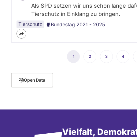
Als SPD setzen wir uns schon lange da
Tierschutz in Einklang zu bringen.
Tierschutz
Bundestag 2021 - 2025
Seitennummerierung
1
Aktuelle
2
Seite
3
Seite
4
Seite
Seite
Open Data
Vielfalt, Demokra