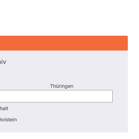
iv
Thüringen
halt
halt
olstein
Schli