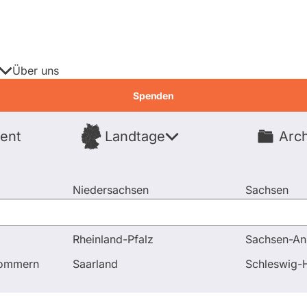
Über uns
Spenden
ent
Landtage
Arch
Spenden
Niedersachsen
Sachsen
Nordrhein-Westfalen
Sachsen-An
Rheinland-Pfalz
Sachsen-An
 Antworten
pommern
Saarland
Schleswig-H