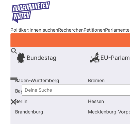
Direkt
zum
Inhalt
Politiker:innen suchen
Recherchen
Petitionen
Parlamente
Bundestag
EU-Parlam
Baden-Württemberg
Bremen
Bayern
Hamburg
Deine
Berlin
Hessen
Suche
Startseite
Frage stellen
Sören Bartol
Fragen und
Brandenburg
Mecklenburg-Vor