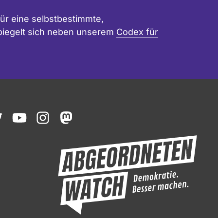
ür eine selbstbestimmte,
 spiegelt sich neben unserem
Codex für
ook
witter
youtube
instagram
mastodon