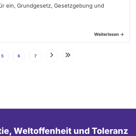
für ein, Grundgesetz, Gesetzgebung und
Weiterlesen ->
5
Seite
6
Seite
7
Seite
Nächste
Letzte
Seite
Seite
tie, Weltoffenheit und Toleranz