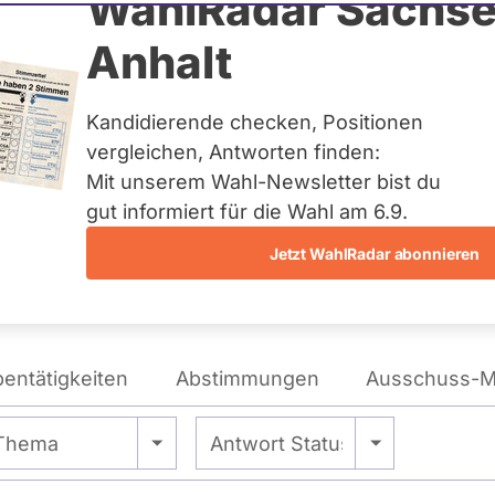
tol
WahlRadar Sachse
Anhalt
tag
Kandidierende checken, Positionen
eis:
Marburg
vergleichen, Antworten finden:
Mit unserem Wahl-Newsletter bist du
gut informiert für die Wahl am 6.9.
Wie tickt Sören Bartol?
Jetzt WahlRadar abonnieren
entätigkeiten
Abstimmungen
Ausschuss-Mi
- Alle -
- Alle -
Thema
Antwort Status