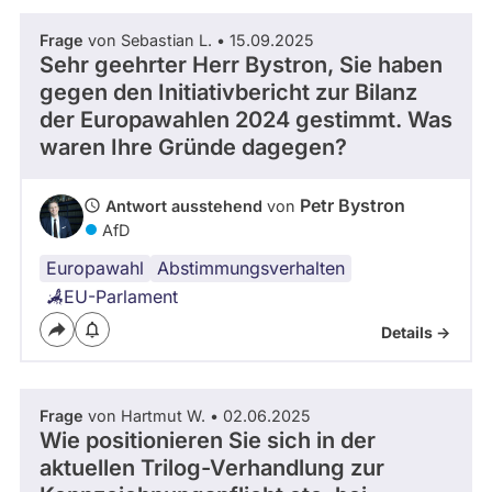
aus
vergangenen
Zeitraum
Frage
von Sebastian L. • 15.09.2025
Kandidaturen
und
Sehr geehrter Herr Bystron, Sie haben
Mandaten
gegen den Initiativbericht zur Bilanz
werden
- Alle -
Thema
nicht
der Europawahlen 2024 gestimmt. Was
berücksichtigt.
waren Ihre Gründe dagegen?
- Alle -
Antwort Status
Petr Bystron
Antwort ausstehend
von
AfD
Europawahl
Abstimmungsverhalten
EU-Parlament
Details ->
Frage
von Hartmut W. • 02.06.2025
Wie positionieren Sie sich in der
aktuellen Trilog-Verhandlung zur