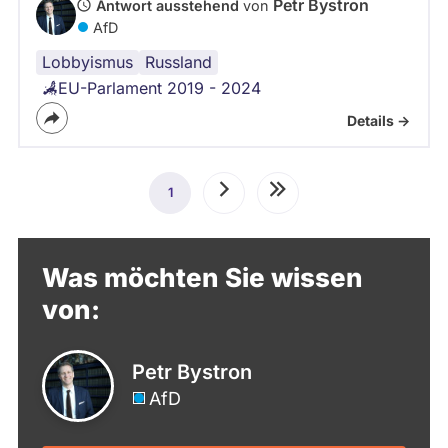
Petr Bystron
Antwort ausstehend
von
AfD
Lobbyismus
Russland
EU-Parlament 2019 - 2024
Details ->
Seitennummerierung
1
Aktuelle
Nächste
Letzte
Seite
Seite
Seite
Was möchten Sie wissen
von:
Petr Bystron
AfD