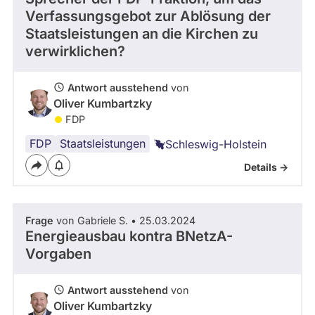
Verfassungsgebot zur Ablösung der
abgeordnetenwatch
Staatsleistungen an die Kirchen zu
befragt
verwirklichen?
werden.
Antwort ausstehend
von
Oliver Kumbartzky
FDP
FDP
Kirche
Schleswig-
Staatsleistungen
Schleswig-Holstein
Holstein
Details ->
Frage
von Gabriele S. • 25.03.2024
Energieausbau kontra BNetzA-
Vorgaben
Antwort ausstehend
von
Oliver Kumbartzky