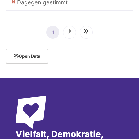
Dagegen gestimmt
Seitennummerierung
1
Aktuelle
Nächste
Letzte
Seite
Seite
Seite
Open Data
Vielfalt, Demokratie,