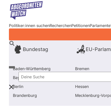
Direkt
zum
Inhalt
Politiker:innen suchen
Recherchen
Petitionen
Parlamente
Bundestag
EU-Parlam
Baden-Württemberg
Bremen
Bayern
Hamburg
Deine
Berlin
Hessen
Suche
Startseite
Frage stellen
Michael Brand
Fragen u
Brandenburg
Mecklenburg-Vor