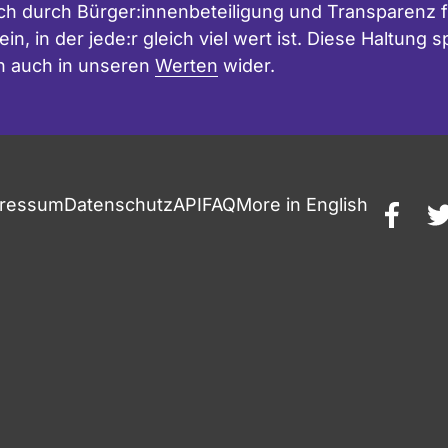
h durch Bürger:innenbeteiligung und Transparenz f
in, in der jede:r gleich viel wert ist. Diese Haltung
n auch in unseren
Werten
wider.
ressum
Datenschutz
API
FAQ
More in English
faceb
t