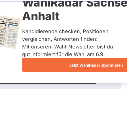
WahlRadar Sachse
34
/ 39
Zum 
Anhalt
Fragen beantwortet
Kandidierende checken, Positionen
vergleichen, Antworten finden:
Mit unserem Wahl-Newsletter bist du
s gegenüber Einzelpersonen auf EU Ebene
gut informiert für die Wahl am 6.9.
ebenheiten und der viel genannten
nschaft?
Jetzt WahlRadar abonnieren
ktionspraxis gegenüber Einzelpersonen
ne-belastungsprobe-fur-den-rechtsstaat