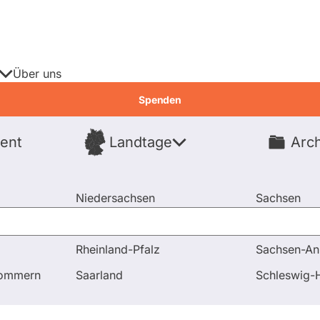
Über uns
Spenden
ent
Landtage
Arch
Spenden
Niedersachsen
Sachsen
Nordrhein-Westfalen
Sachsen-An
Rheinland-Pfalz
Sachsen-An
nd Antworten
Wie ist Ihre Meinung zur Sanktionspraxis ge
pommern
Saarland
Schleswig-H