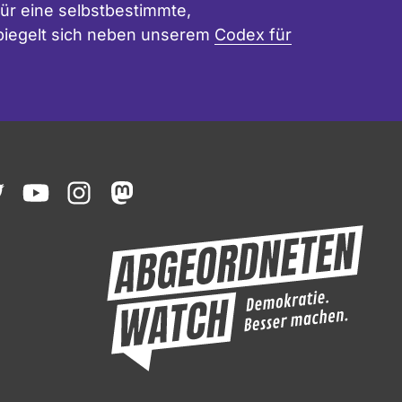
ür eine selbstbestimmte,
 spiegelt sich neben unserem
Codex für
ook
witter
youtube
instagram
mastodon