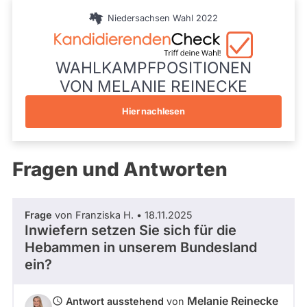
während
t
aktueller
Niedersachsen Wahl 2022
u
Kandidaturen
und
d
Mandate
i
gestellt
WAHLKAMPFPOSITIONEN
o
wurden.
R
VON MELANIE REINECKE
Solche
e
aus
i
vergangenen
Hier nachlesen
Kandidaturen
d
und
i
Mandaten
e
werden
Fragen und Antworten
s
nicht
S
berücksichtigt.
t
a
Frage
von Franziska H. • 18.11.2025
d
Inwiefern setzen Sie sich für die
e
Hebammen in unserem Bundesland
)
ein?
Melanie Reinecke
Antwort ausstehend
von