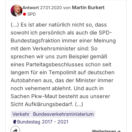
abgeordnetenwatch
Martin Burkert
Antwort
27.01.2020 von
befragt
SPD
werden.
(...) Es ist aber natürlich nicht so, dass
sowohl ich persönlich als auch die SPD-
Bundestagsfraktion immer einer Meinung
mit dem Verkehrsminister sind: So
sprechen wir uns zum Beispiel gemäß
eines Parteitagsbeschlusses schon seit
langem für ein Tempolimit auf deutschen
Autobahnen aus, das der Minister immer
noch vehement ablehnt. Und auch in
Sachen Pkw-Maut besteht aus unserer
Sicht Aufklärungsbedarf. (...)
Verkehr
Bundestag
Koalition
Bundesregierung
Bundesverkehrsministerium
Bundestag 2017 - 2021
Weiterlesen ->