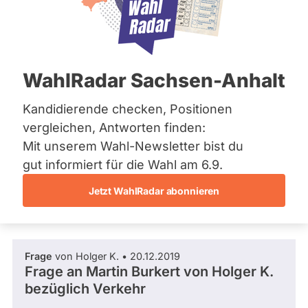
SPD
Bremen
Hamburg
Dieser Politiker hat kein aktuelles und kein
Hessen
zukünftiges Mandat und keine
Mecklenburg-Vorpommern
Direktandidatur auf Landes-, Bundes- oder
EU-Ebene. Mögliche Kandidaturen über eine
Niedersachsen
WahlRadar Sachsen-Anhalt
Wahlliste werden bei uns nicht erfasst.
Nordrhein-Westfalen
Rheinland-Pfalz
Saarland
Kandidierende checken, Positionen
Sachsen
vergleichen, Antworten finden:
Sachsen-Anhalt
Die Fragefunktion ist für diese Person
Mit unserem Wahl-Newsletter bist du
Sachsen-Anhalt
Nur
derzeit nicht aktiv.
Schleswig-Holstein
gut informiert für die Wahl am 6.9.
Politiker:innen
Thüringen
Jetzt WahlRadar abonnieren
mit
Fragen und Antworten
Archiv
aktiven
Kandidaturen
Über uns
oder
Frage
von Holger K. • 20.12.2019
Spenden
Mandaten
Frage an Martin Burkert von
Holger K.
können
bezüglich Verkehr
über