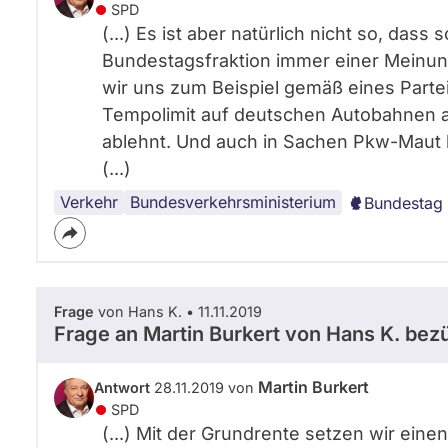
SPD
(...) Es ist aber natürlich nicht so, das
Bundestagsfraktion immer einer Meinun
wir uns zum Beispiel gemäß eines Parte
Tempolimit auf deutschen Autobahnen a
ablehnt. Und auch in Sachen Pkw-Maut b
(...)
Verkehr
Bundestag
Koalition
Bundesregierung
Bundesverkehrsministerium
Bundestag 
Frage
von Hans K. • 11.11.2019
Frage an Martin Burkert von
Hans K.
bezü
Martin Burkert
Antwort
28.11.2019 von
SPD
(...) Mit der Grundrente setzen wir eine