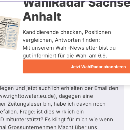
WahlRadar Sachse
Zum Profil
Anhalt
Kandidierende checken, Positionen
vergleichen, Antworten finden:
Mit unserem Wahl-Newsletter bist du
lich Außenpolitik und internationale
gut informiert für die Wahl am 6.9.
Jetzt WahlRadar abonnieren
h Pläne, die Wasservorräte einer privaten
egen und jetzt auch ich erhielten per Email den
w.righttowater.eu.de
), dagegen eine
ger Zeitungsleser bin, habe ich davon noch
fallen. Frage: ist dies wirklich ein
 mitunterstützt? Es klingt für mich wie wenn
mal Grossunternehmen Macht über uns