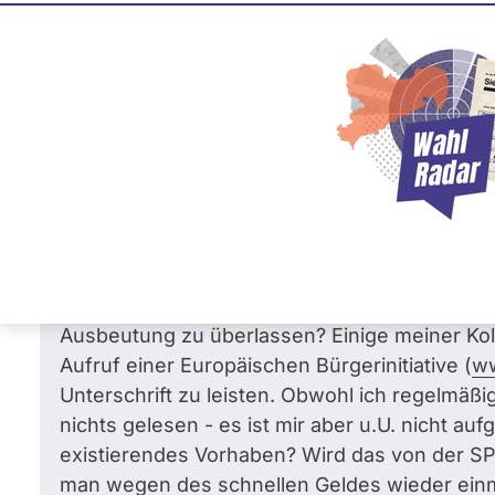
Martin Burkert
SPD
Frage
von Willi B. •
23.01.2013
Frage an Martin Burkert von
Willi B.
bezüg
Beziehungen
Sehr geehrter Hr. Burkert,
Gibt es seitens der EU-Kommission tatsächlic
Ausbeutung zu überlassen? Einige meiner Koll
Aufruf einer Europäischen Bürgerinitiative (
ww
Unterschrift zu leisten. Obwohl ich regelmäßi
nichts gelesen - es ist mir aber u.U. nicht aufge
existierendes Vorhaben? Wird das von der SPD
man wegen des schnellen Geldes wieder ein