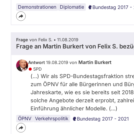
Demonstrationen
Internationales
Diplomatie
Bundestag 2017 -
Frage
von Felix S. • 11.08.2019
Frage an Martin Burkert von
Felix S.
bezüg
Martin Burkert
Antwort
19.08.2019 von
SPD
(...) Wir als SPD-Bundestagsfraktion st
zum ÖPNV für alle Bürgerinnen und Bürg
Jahreskarte, wie es sie bereits seit 201
solche Angebote derzeit erprobt, zahlr
Einführung ähnlicher Modelle. (...)
ÖPNV
Verkehrspolitik
Bundestag 2017 - 2021