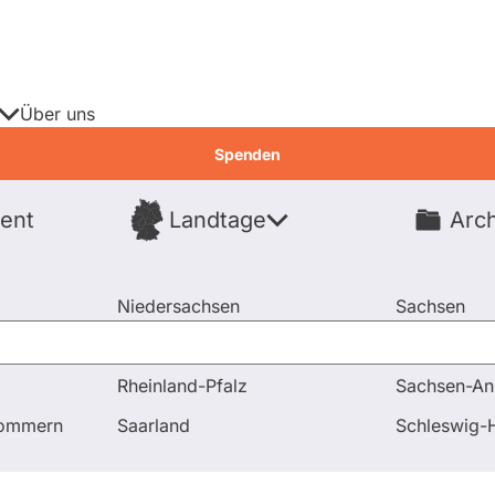
Über uns
Spenden
ent
Landtage
Arch
Spenden
Niedersachsen
Sachsen
Nordrhein-Westfalen
Sachsen-An
Rheinland-Pfalz
Sachsen-An
nd Antworten
Frage an Martin Burkert bezüglich Außenpolit
pommern
Saarland
Schleswig-H