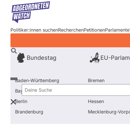
Direkt
zum
Inhalt
Politiker:innen suchen
Recherchen
Petitionen
Parlamente
Bundestag
EU-Parlam
Baden-Württemberg
Bremen
Bayern
Hamburg
Deine
Berlin
Hessen
Suche
Startseite
Frage stellen
Martin Burkert
Fragen u
Brandenburg
Mecklenburg-Vor