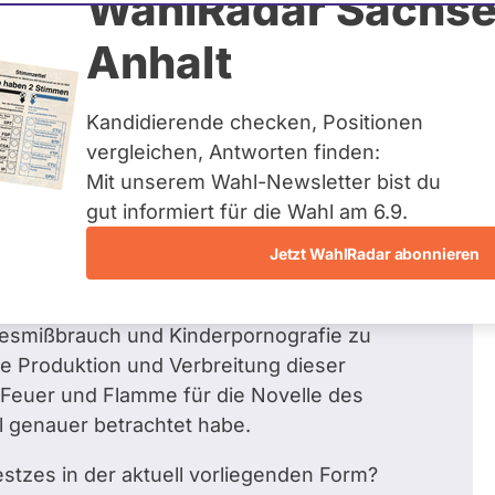
WahlRadar Sachse
Zum Profil
Anhalt
Kandidierende checken, Positionen
vergleichen, Antworten finden:
Mit unserem Wahl-Newsletter bist du
ezüglich Gesellschaftspolitik, soziale
gut informiert für die Wahl am 6.9.
Jetzt WahlRadar abonnieren
 Sache formulieren:
ndesmißbrauch und Kinderpornografie zu
e Produktion und Verbreitung dieser
Feuer und Flamme für die Novelle des
l genauer betrachtet habe.
stzes in der aktuell vorliegenden Form?