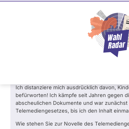
Martin Burkert
SPD
Frage
von Christian E. •
17.05.2009
Frage an Martin Burkert von
Christian E.
b
Gruppen
Sehr geehrter Herr Burkert,
zunächst möchte ich einen Hinweis in eigener
Ich distanziere mich ausdrücklich davon, Ki
befürworten! Ich kämpfe seit Jahren gegen di
abscheulichen Dokumente und war zunächst 
Telemediengesetzes, bis ich den Inhalt einma
Wie stehen Sie zur Novelle des Telemedienge