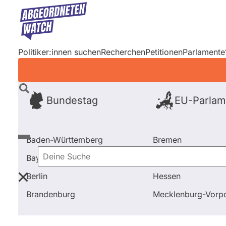
Direkt
zum
Inhalt
Politiker:innen suchen
Recherchen
Petitionen
Parlamente
Bundestag
EU-Parlam
Baden-Württemberg
Bremen
Bayern
Hamburg
Deine
Berlin
Hessen
Suche
Startseite
Frage stellen
Martin Burkert
Fragen u
Brandenburg
Mecklenburg-Vor