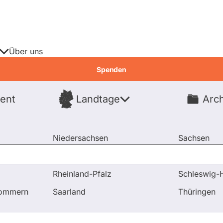
Über uns
Spenden
ent
Landtage
Arch
Spenden
Niedersachsen
Sachsen
Nordrhein-Westfalen
Sachsen-An
Rheinland-Pfalz
Schleswig-H
nd Antworten
Frage an Martin Burkert bezüglich Gesellschaf
pommern
Saarland
Thüringen