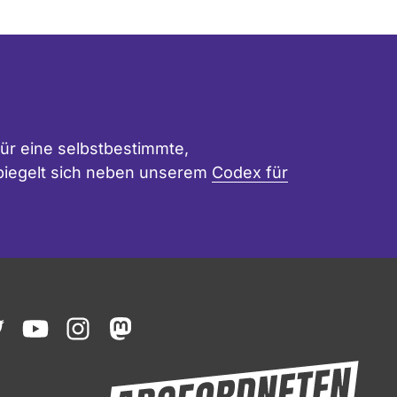
ür eine selbstbestimmte,
 spiegelt sich neben unserem
Codex für
ook
witter
youtube
instagram
mastodon