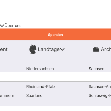
Über uns
Spenden
ent
Landtage
Arch
Spenden
Niedersachsen
Sachsen
Nordrhein-Westfalen
Sachsen-An
Rheinland-Pfalz
Sachsen-An
en und Antworten
pommern
Saarland
Schleswig-H