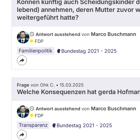
Können künftig auch Scheidungskinder d
n
lebend) annehmen, deren Mutter zuvor 
M
d
weitergeführt hatte?
B
/
Marco Buschmann
Antwort ausstehend
von
F
o
FDP
t
Familienpolitik
Bundestag 2021 - 2025
o
g
r
a
f
i
Frage
von Ohk C. • 15.03.2025
Welche Konsequenzen hat gerda Hofmann
n
:
J
Marco Buschmann
Antwort ausstehend
von
u
FDP
l
i
Transparenz
Bundestag 2021 - 2025
a
D