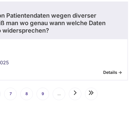
on Patientendaten wegen diverser
eiß man wo genau wann welche Daten
o widersprechen?
2025
Details ->
te
7
Seite
8
Seite
9
Seite
…
Nächste
Letzte
Seite
Seite