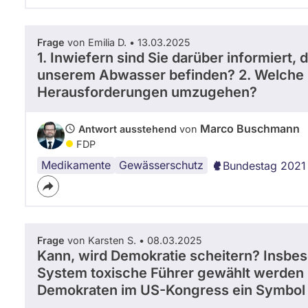
e
p
t
Frage
von Emilia D. • 13.03.2025
a
1. Inwiefern sind Sie darüber informiert
l
a
unserem Abwasser befinden? 2. Welche M
Herausforderungen umzugehen?
Marco Buschmann
Antwort ausstehend
von
FDP
Medikamente
Gewässerschutz
Bundestag 2021
Frage
von Karsten S. • 08.03.2025
Kann, wird Demokratie scheitern? Insbes
System toxische Führer gewählt werden 
Demokraten im US-Kongress ein Symbol 