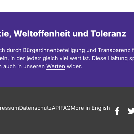
tie, Weltoffenheit und Toleranz
h durch Bürger:innenbeteiligung und Transparenz f
in, in der jede:r gleich viel wert ist. Diese Haltung
n auch in unseren
Werten
wider.
ressum
Datenschutz
API
FAQ
More in English
faceb
t