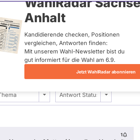
uschmann
WahlRadar Sachse
Anhalt
uelles und kein zukünftiges
idatur auf Landes-, Bundes-
ndidaturen über eine
Kandidierende checken, Positionen
t erfasst.
vergleichen, Antworten finden:
Mit unserem Wahl-Newsletter bist du
gut informiert für die Wahl am 6.9.
Jetzt WahlRadar abonnieren
entätigkeiten
Abstimmungen
Ausschuss-Mi
- Alle -
- Alle -
Thema
Antwort Status
1