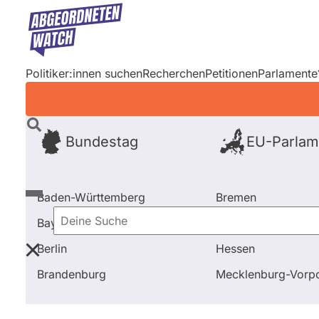
Direkt
zum
Inhalt
Politiker:innen suchen
Recherchen
Petitionen
Parlamente
Bundestag
EU-Parlam
Baden-Württemberg
Bremen
Bayern
Hamburg
Deine
Berlin
Hessen
Suche
Startseite
Frage stellen
Marco Buschmann
Frag
Brandenburg
Mecklenburg-Vor