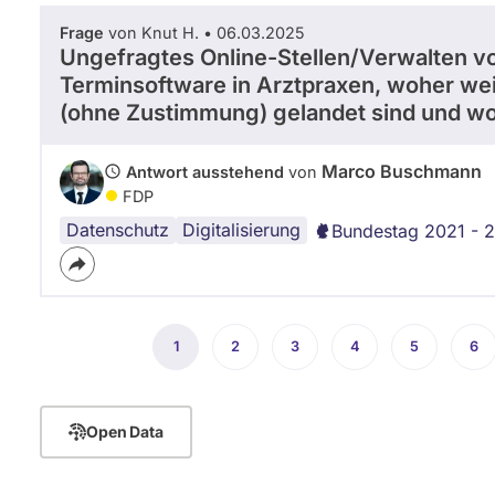
Frage
von Knut H. • 06.03.2025
Ungefragtes Online-Stellen/Verwalten v
Terminsoftware in Arztpraxen, woher w
(ohne Zustimmung) gelandet sind und w
Marco Buschmann
Antwort ausstehend
von
FDP
Datenschutz
Elektronische
Digitalisierung
Bundestag 2021 - 
Patientenakte
Seitennummerierung
1
Aktuelle
2
Seite
3
Seite
4
Seite
5
Seite
6
Sei
Seite
Open Data