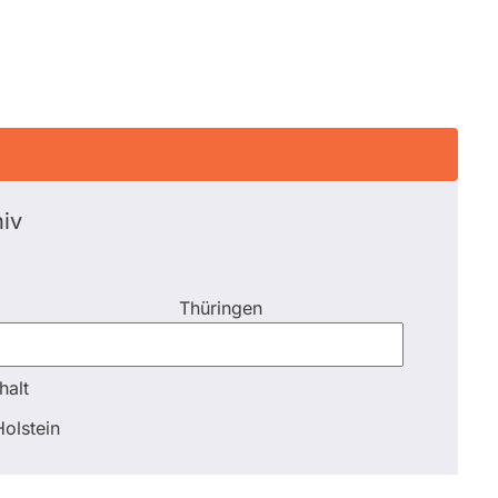
iv
Thüringen
halt
halt
olstein
Schli