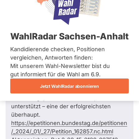
Bremen
Hamburg
Hessen
Mecklenburg-Vorpommern
Frage
von Annegret H. •
24.04.2026
Niedersachsen
200.000 Stimmen zur
WahlRadar Sachsen-Anhalt
Nordrhein-Westfalen
Homöopathiepetition 2024 – und was
Rheinland-Pfalz
Saarland
folgt daraus? Macht das
Kandidierende checken, Positionen
Sachsen
Bundesministerium für Gesundheit nun
vergleichen, Antworten finden:
Sachsen-Anhalt
Politik für die AFD?
Mit unserem Wahl-Newsletter bist du
Sachsen-Anhalt
Sehr geehrter Herr Dahmen,innerhalb von
Schleswig-Holstein
gut informiert für die Wahl am 6.9.
Thüringen
nur vier Wochen haben 2024 rund 200.000
Jetzt WahlRadar abonnieren
Bürgerinnen und Bürger die
Archiv
Bundestagspetition zur Homöopathie
Über uns
unterstützt – eine der erfolgreichsten
überhaupt.
Spenden
https://epetitionen.bundestag.de/petitionen
/_2024/_01/_27/Petition_162857.nc.html