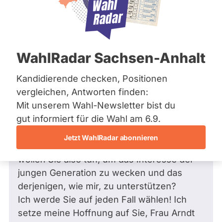
Bremen
Frage
Hamburg
Funkt
Hessen
Mecklenburg-Vorpommern
ist
Frage
von Rachel K. •
23.08.2005
Niedersachsen
Frage an Ingrid Arndt-Brauer von
deakti
WahlRadar Sachsen-Anhalt
Nordrhein-Westfalen
Rachel K.
bezüglich Kultur
weil
Rheinland-Pfalz
Saarland
Kandidierende checken, Positionen
Verehrteste Frau Arndt Bauer,
Ingrid
Sachsen
vergleichen, Antworten finden:
ich bin eine junge (19) und interessierte
Arndt
Sachsen-Anhalt
Mit unserem Wahl-Newsletter bist du
Bürgerin und möchte gerne mit meinen
Braue
Sachsen-Anhalt
Schleswig-Holstein
gut informiert für die Wahl am 6.9.
Freunden über die Politik diskutieren. Aber
zur
Thüringen
mir scheint, dass sie politikverdrossen sind.
Zeit
Jetzt WahlRadar abonnieren
Sie empfinden nur Wut und Hass. Was
keine
Archiv
wollen Sie also tun, um das Interesse der
aktiv
Über uns
jungen Generation zu wecken und das
Kandi
derjenigen, wie mir, zu unterstützen?
hat.
Spenden
Ich werde Sie auf jeden Fall wählen! Ich
setze meine Hoffnung auf Sie, Frau Arndt