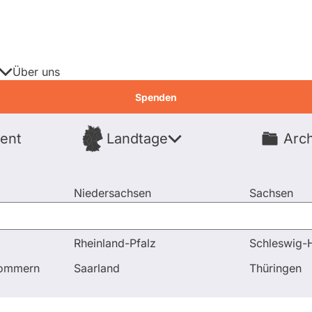
Über uns
Spenden
ent
Landtage
Arch
Spenden
Niedersachsen
Sachsen
Nordrhein-Westfalen
Sachsen-An
Rheinland-Pfalz
Schleswig-H
 und Antworten
Was möchten Sie gegen berufliche Ungere
pommern
Saarland
Thüringen