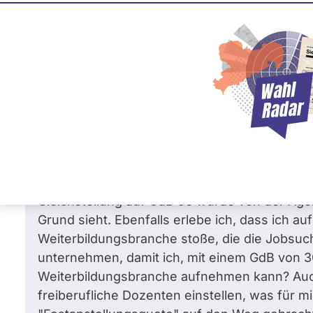
Heidi Reichinnek
88 
Die Linke
Frage
von Adrian G. •
18.04.2026
Was möchten Sie gegen berufliche Unger
Sehr geehrte Frau Reichinnek, ich bin 43 Jah
30. Dadurch habe ich es schwer, weiterhin me
Weiterbildungsbranche nachzugehen, denn ich
Gleichstellung auf GdB 50 wurde von der Agent
Grund sieht. Ebenfalls erlebe ich, dass ich a
Weiterbildungsbranche stoße, die die Jobsu
unternehmen, damit ich, mit einem GdB von 30 
Weiterbildungsbranche aufnehmen kann? Auch 
freiberufliche Dozenten einstellen, was für 