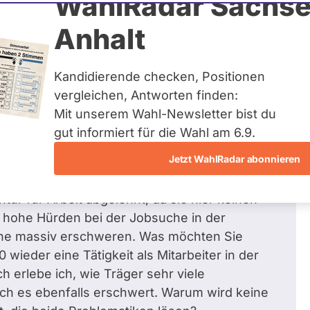
WahlRadar Sachse
291
/ 331
Zu
%
Anhalt
Fragen beantwortet
Kandidierende checken, Positionen
vergleichen, Antworten finden:
Mit unserem Wahl-Newsletter bist du
echtigkeit tun?
gut informiert für die Wahl am 6.9.
re alt und habe einen Grad der Behinderung von
Jetzt WahlRadar abonnieren
ine Wunschtätigkeit in der
 bin seit Jnuar arbeitssuchend. Meine
ur für Arbeit abgelehnt, da sie hier keinen
uf hohe Hürden bei der Jobsuche in der
che massiv erschweren. Was möchten Sie
wieder eine Tätigkeit als Mitarbeiter in der
erlebe ich, wie Träger sehr viele
mich es ebenfalls erschwert. Warum wird keine