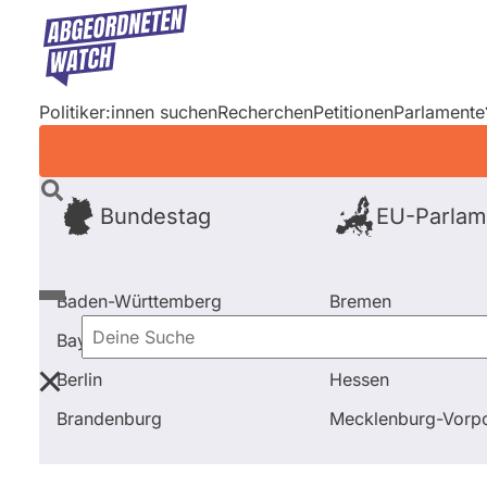
Direkt
zum
Inhalt
Politiker:innen suchen
Recherchen
Petitionen
Parlamente
Bundestag
EU-Parlam
Baden-Württemberg
Bremen
Bayern
Hamburg
Deine
Berlin
Hessen
Suche
Startseite
Frage stellen
Heidi Reichinnek
Fragen
Brandenburg
Mecklenburg-Vor