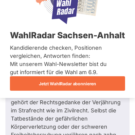
Bremen
Frage
Hamburg
Funkt
Hessen
Mecklenburg-Vorpommern
ist
Frage
von Peter H. •
12.09.2011
Niedersachsen
Frage an Harald Wolf von
Peter H.
deakti
WahlRadar Sachsen-Anhalt
Nordrhein-Westfalen
bezüglich Recht
weil
Rheinland-Pfalz
Saarland
Kandidierende checken, Positionen
Werter Herr Harald Wolf,
Haral
Sachsen
vergleichen, Antworten finden:
Wolf
Sachsen-Anhalt
1991 hat der Bundestag die Dauer der
Mit unserem Wahl-Newsletter bist du
zur
Sachsen-Anhalt
Überprüfung von Mitarbeitern im
Schleswig-Holstein
gut informiert für die Wahl am 6.9.
Zeit
Thüringen
öffentlichen Dienst, auf Grundlage des
keine
Jetzt WahlRadar abonnieren
Stasiunterlagengesetzes, aus gutem Grund
aktiv
Archiv
auf 15 Jahre begrenzt. Zum Rechtsstaat
Kandi
gehört der Rechtsgedanke der Verjährung
Über uns
hat.
im Strafrecht wie im Zivilrecht. Selbst die
Spenden
Tatbestände der gefährlichen
Körperverletzung oder der schweren
Freiheitsberaubung verjähren nach zehn