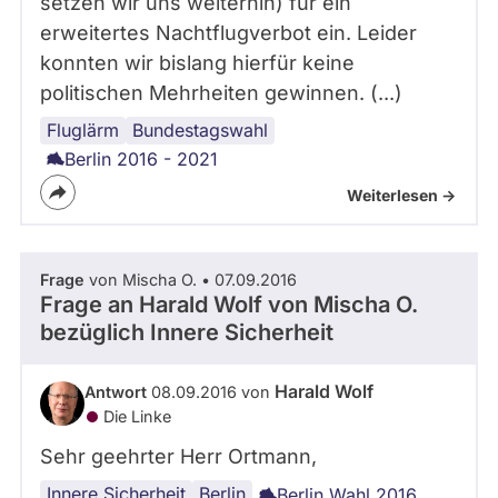
setzen wir uns weiterhin) für ein
erweitertes Nachtflugverbot ein. Leider
konnten wir bislang hierfür keine
politischen Mehrheiten gewinnen. (...)
Fluglärm
Lärm
Flughafen
Bundestagswahl
Berlin 2016 - 2021
Weiterlesen ->
Frage
von Mischa O. • 07.09.2016
Frage an Harald Wolf von
Mischa O.
bezüglich Innere Sicherheit
Harald Wolf
Antwort
08.09.2016 von
Die Linke
Sehr geehrter Herr Ortmann,
Innere Sicherheit
Gewalt
Parteien
Berlin
Berlin Wahl 2016