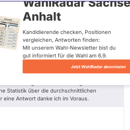
WahlRadar Sachse
Zum Profil
Anhalt
Kandidierende checken, Positionen
vergleichen, Antworten finden:
Mit unserem Wahl-Newsletter bist du
 Beamten? Halten Sie die
gut informiert für die Wahl am 6.9.
tsfall bei Beamten für gerechtfertigt?
Jetzt WahlRadar abonnieren
ei Beschäftigten - z.B. in der Sendung hart aber
5 Krankheitstage die Krankheitstage der
e Statistik über die durchschnittlichen
r eine Antwort danke ich im Voraus.