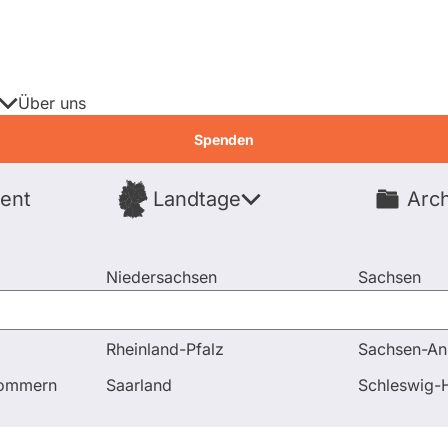
Über uns
Spenden
ent
Landtage
Arch
Spenden
Niedersachsen
Sachsen
Nordrhein-Westfalen
Sachsen-An
Rheinland-Pfalz
Sachsen-An
n und Antworten
Gibt es Statistike zu Krankheitstagen be
pommern
Saarland
Schleswig-H