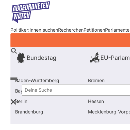
Direkt
zum
Inhalt
Politiker:innen suchen
Recherchen
Petitionen
Parlamente
Bundestag
EU-Parlam
Baden-Württemberg
Bremen
Bayern
Hamburg
Deine
Berlin
Hessen
Suche
Startseite
Frage stellen
Hans-Ulrich Rülke
Frage
Brandenburg
Mecklenburg-Vor