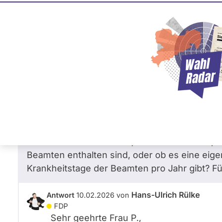
Hans-Ulrich Rülke
FDP
Frage
von Margarete P. •
10.02.2026
Gibt es Statistike zu Krankheitstagen bei
Gehaltsfortzahlung mit 100 % im Krankhei
Herr Merz beklagt die vielen Krankheitstage b
fair, ARD 2.2.26, eingeblendet.
Nun interessiert es mich, ob bei der Zahl 14,
Beamten enthalten sind, oder ob es eine eigen
Krankheitstage der Beamten pro Jahr gibt? Fü
Hans-Ulrich Rülke
Antwort
10.02.2026
von
FDP
Sehr geehrte Frau
P.
,