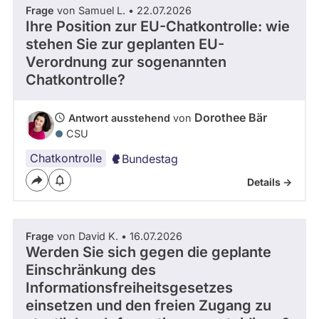
Zeitraum
Frage
von Samuel L. • 22.07.2026
Kandidaturen
und
Ihre Position zur EU-Chatkontrolle: wie
Mandaten
stehen Sie zur geplanten EU-
werden
- Alle -
Thema
nicht
Verordnung zur sogenannten
berücksichtigt.
Chatkontrolle?
- Alle -
Antwort Status
Dorothee Bär
Antwort ausstehend
von
CSU
Chatkontrolle
Bundestag
Details ->
Frage
von David K. • 16.07.2026
Werden Sie sich gegen die geplante
Einschränkung des
Informationsfreiheitsgesetzes
einsetzen und den freien Zugang zu