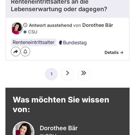
Renteneintrittsalters an die
Lebenserwartung oder dagegen?
Dorothee Bär
Antwort ausstehend
von
CSU
Renteneintrittsalter
Bundestag
Details ->
Seitennummerierung
1
Aktuelle
Nächste
Letzte
Seite
Seite
Seite
Was möchten Sie wissen
von:
Dorothee Bär