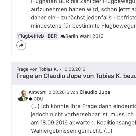
Flughafen BER die Zahl der Flugbewegun
aufzunehmen haben wird, schon jetzt ab
daher ein - zunächst jedenfalls - befris
mindestens für bestimmte Flugbewegungen
Flugbetrieb
Berlin
BER
Berlin Wahl 2016
Frage
von Tobias K. • 10.08.2016
Frage an Claudio Jupe von
Tobias K.
bezü
Claudio Jupe
Antwort
12.08.2016 von
CDU
(...) Ich könnte Ihre Frage dann eindeu
jedoch nicht vorhersehbar ist, muss ich
am 18.09.2016 abwarten. Koalitionsange
Wahlergebnissen gemacht. (...)