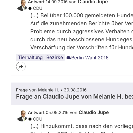
Claudio Jupe
Antwort
14.09.2016 von
CDU
(...) Bei über 100.000 gemeldeten Hunden
Auf die zunehmenden Berichte über Ver
Probleme durch aggressives Verhalten de
durch das neu beschlossene Hundegesetz
Verschärfung der Vorschriften für Hundeb
Tierhaltung
Umwelt
Tierschutz
Berlin
Bezirke
Berlin Wahl 2016
Frage
von Melanie H. • 30.08.2016
Frage an Claudio Jupe von
Melanie H.
bez
Claudio Jupe
Antwort
05.09.2016 von
CDU
(...) Hinzukommt, dass nach den vorli