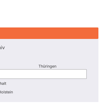
iv
Thüringen
halt
halt
olstein
Schli