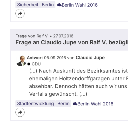
Sicherheit
Koalitionsbildung
Überwachung
Berlin
Berlin Wahl 2016
Frage
von Ralf V. • 27.07.2016
Frage an Claudio Jupe von
Ralf V.
bezügl
Claudio Jupe
Antwort
05.09.2016 von
CDU
(...) Nach Auskunft des Bezirksamtes i
ehemaligen Holtzendorffgaragen unter
absehbar. Dennoch hätten auch wir uns
Verfalls gewünscht. (...)
Stadtentwicklung
Bauplanung
Stadtbild
Stadtplanung
Berlin
Berlin Wahl 2016