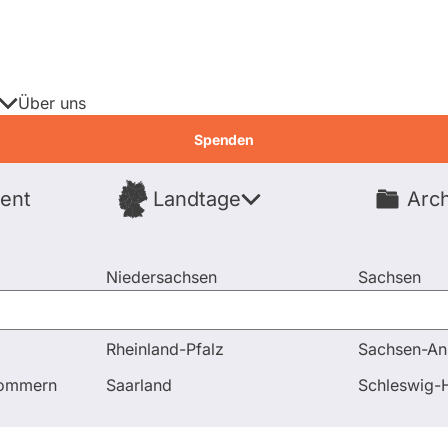
Über uns
Spenden
ent
Landtage
Arch
Spenden
Niedersachsen
Sachsen
Nordrhein-Westfalen
Sachsen-An
Rheinland-Pfalz
Sachsen-An
pommern
Saarland
Schleswig-H