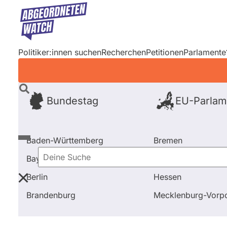
Direkt
zum
Inhalt
Politiker:innen suchen
Recherchen
Petitionen
Parlamente
Bundestag
EU-Parlam
Baden-Württemberg
Bremen
Bayern
Hamburg
Deine
Berlin
Hessen
Suche
Startseite
Frage stellen
Claudio Jupe
Brandenburg
Mecklenburg-Vor