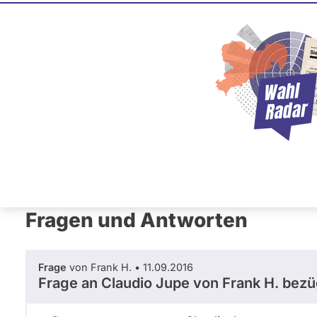
Claudio J
CDU
Dieser Politiker hat kein akt
Mandat und keine Direktand
oder EU-Ebene. Mögliche Ka
Wahlliste werden bei uns nich
Primäre
Übersicht
Fragen und Antworten
Ab
Reiter
Fragen und Antworten
Frage
von Frank H. • 11.09.2016
Frage an Claudio Jupe von
Frank H.
bezü