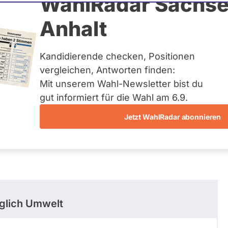
upe
WahlRadar Sachse
Anhalt
uelles und kein zukünftiges
idatur auf Landes-, Bundes-
ndidaturen über eine
Kandidierende checken, Positionen
t erfasst.
vergleichen, Antworten finden:
Mit unserem Wahl-Newsletter bist du
gut informiert für die Wahl am 6.9.
Jetzt WahlRadar abonnieren
stimmungen
Ausschuss-Mitgliedschaften
glich Umwelt