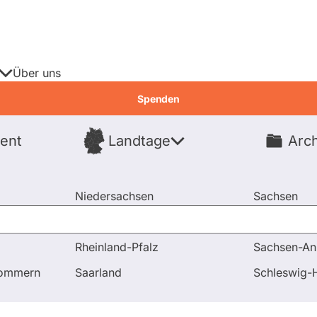
Über uns
Spenden
ent
Landtage
Arch
Spenden
Niedersachsen
Sachsen
Nordrhein-Westfalen
Sachsen-An
Rheinland-Pfalz
Sachsen-An
nd Antworten
Sehr geehrter Herr MdB Müller, werden- ode
pommern
Saarland
Schleswig-H