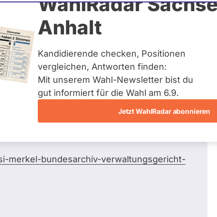
WahlRadar Sachse
42
/ 43
Zum
Anhalt
Fragen beantwortet
Kandidierende checken, Positionen
vergleichen, Antworten finden:
Mit unserem Wahl-Newsletter bist du
oder wollen Sie & "Ihr" Rechtsausschuss
gut informiert für die Wahl am 6.9.
der Bürger - dafür einsetzen, (m. E.)
Jetzt WahlRadar abonnieren
-zuverlaessig-a-807574d2-0002-0001-0000-
asi-merkel-bundesarchiv-verwaltungsgericht-