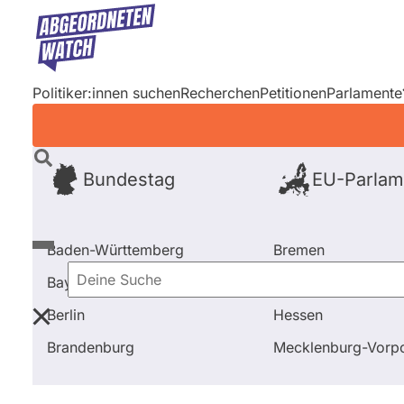
Direkt
zum
Inhalt
Politiker:innen suchen
Recherchen
Petitionen
Parlamente
Bundestag
EU-Parlam
Baden-Württemberg
Bremen
Bayern
Hamburg
Deine
Berlin
Hessen
Suche
Startseite
Frage stellen
Carsten Müller
Fragen u
Brandenburg
Mecklenburg-Vor