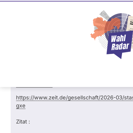
Carsten Müller
98 %
CDU
Frage
von Michael P. •
29.05.2026
Sehr geehrter Herr MdB Müller, werden- 
sich - i.R.d. Informationsfreiheitsrechte 
wichtige Stasi-Akten zu publizieren ?
https://www.spiegel.de/politik/ehrlich-treu
000013501875
https://www.zeit.de/gesellschaft/2026-03/st
gxe
Zitat :