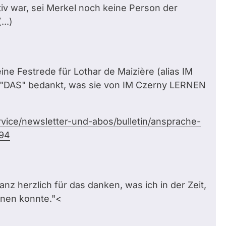
ktiv war, sei Merkel noch keine Person der
..)
ine Festrede für Lothar de Maizière (alias IM
ür "DAS" bedankt, was sie von IM Czerny LERNEN
vice/newsletter-und-abos/bulletin/ansprache-
794
anz herzlich für das danken, was ich in der Zeit,
ernen konnte."<