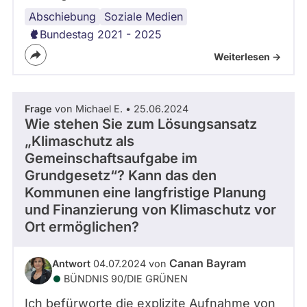
Abschiebung
Social
Terrorismus
Soziale Medien
Media
Bundestag 2021 - 2025
Weiterlesen ->
Frage
von Michael E. • 25.06.2024
Wie stehen Sie zum Lösungsansatz
„Klimaschutz als
Gemeinschaftsaufgabe im
Grundgesetz“? Kann das den
Kommunen eine langfristige Planung
und Finanzierung von Klimaschutz vor
Ort ermöglichen?
Canan Bayram
Antwort
04.07.2024 von
BÜNDNIS 90/­DIE GRÜNEN
Ich befürworte die explizite Aufnahme von