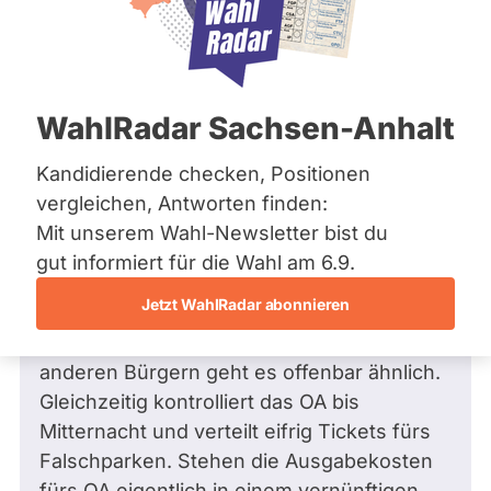
Bremen
Frage
Hamburg
Funkt
Hessen
Mecklenburg-Vorpommern
ist
Frage
von Oliver R. •
28.07.2016
Niedersachsen
Frage an Canan Bayram von
Oliver R.
deakti
WahlRadar Sachsen-Anhalt
Nordrhein-Westfalen
bezüglich Verkehr
weil
Rheinland-Pfalz
Saarland
Kandidierende checken, Positionen
Liebe Frau Bayram,
Cana
Sachsen
vergleichen, Antworten finden:
Bayr
Sachsen-Anhalt
die Parkplatzsituation in der nicht Parkraum
Mit unserem Wahl-Newsletter bist du
zur
Sachsen-Anhalt
bewirtschafteten Zone der Bänschstr. ist
Schleswig-Holstein
gut informiert für die Wahl am 6.9.
Zeit
Thüringen
überlastet. Als Anwohner bekomme ich
keine
Jetzt WahlRadar abonnieren
keine Dauerparkkarte, weil vor meiner Tür
aktiv
Archiv
keine Bewirtschaftung stattfindet. Vielen
Kandi
anderen Bürgern geht es offenbar ähnlich.
Über uns
hat.
Gleichzeitig kontrolliert das OA bis
Spenden
Mitternacht und verteilt eifrig Tickets fürs
Falschparken. Stehen die Ausgabekosten
fürs OA eigentlich in einem vernünftigen