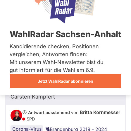
Bremen
Hamburg
Hessen
Mecklenburg-Vorpommern
Frage
von Carsten K. •
12.01.2021
Niedersachsen
Frage an Britta Kornmesser von
WahlRadar Sachsen-Anhalt
Nordrhein-Westfalen
Carsten K.
bezüglich Menschenrechte
Rheinland-Pfalz
Saarland
Kandidierende checken, Positionen
Sehr geehrte Frau Kornmesser,
Sachsen
vergleichen, Antworten finden:
Sachsen-Anhalt
wie errechnet sich die 15 km Corona-
Mit unserem Wahl-Newsletter bist du
Sachsen-Anhalt
Regelung und welche ist die GESETZLICHE
Schleswig-Holstein
gut informiert für die Wahl am 6.9.
Thüringen
Grundlage dafür ?
Jetzt WahlRadar abonnieren
Archiv
HG
Carsten Kämpfert
Über uns
Spenden
Britta Kornmesser
Antwort ausstehend
von
SPD
Corona-Virus
Brandenburg 2019 - 2024