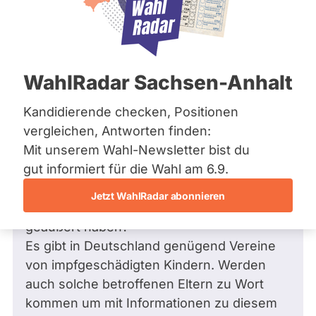
Bremen
Hamburg
Hessen
Mecklenburg-Vorpommern
Frage
von Annegret S. •
28.08.2019
Niedersachsen
Frage an Bernhard Seidenath von
WahlRadar Sachsen-Anhalt
Nordrhein-Westfalen
Annegret S.
bezüglich Gesundheit
Rheinland-Pfalz
Saarland
Kandidierende checken, Positionen
Sehr geehrter Herr Seidenath,
Sachsen
vergleichen, Antworten finden:
am 8.0kt.2019 soll es eine öffentliche
Sachsen-Anhalt
Mit unserem Wahl-Newsletter bist du
Anhörung zur geplanten Impfpflicht mit
Sachsen-Anhalt
Schleswig-Holstein
gut informiert für die Wahl am 6.9.
Experten geben. Befinden sich unter
Thüringen
diesen Experten auch Wissenschaftler und
Jetzt WahlRadar abonnieren
Ärzte die Kritik an einer Impfpflicht
Archiv
geäußert haben?
Über uns
Es gibt in Deutschland genügend Vereine
von impfgeschädigten Kindern. Werden
Spenden
auch solche betroffenen Eltern zu Wort
kommen um mit Informationen zu diesem