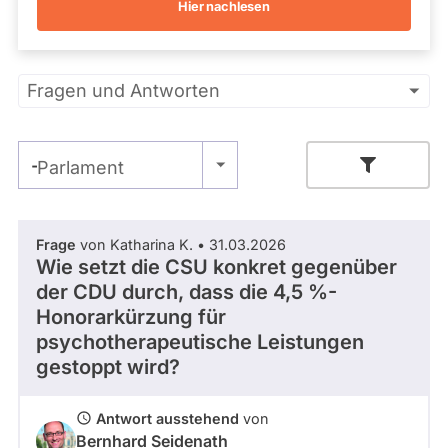
Hier nachlesen
Kandidaturen
und
Mandaten
werden
Primäre
nicht
Fragen und Antworten
berücksichtigt.
Reiter
- Alle -
Parlament
Zeitraum
Frage
von Katharina K. • 31.03.2026
Wie setzt die CSU konkret gegenüber
der CDU durch, dass die 4,5 %-
- Alle -
Thema
Honorarkürzung für
psychotherapeutische Leistungen
- Alle -
gestoppt wird?
Antwort Status
Antwort ausstehend
von
Bernhard Seidenath