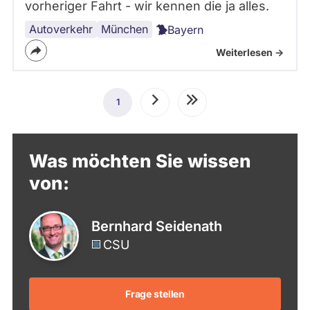
vorheriger Fahrt - wir kennen die ja alles.
Autoverkehr
ÖPNV
Arbeit
München
Bayern
Weiterlesen ->
Seitennummerierung
1
Aktuelle
Nächste
Letzte
Seite
Seite
Seite
Was möchten Sie wissen
von:
Bernhard Seidenath
CSU
Frage stellen