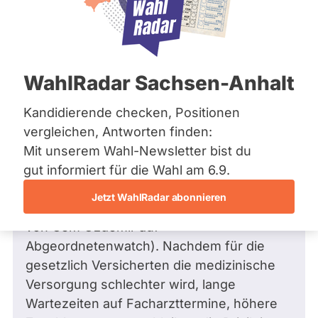
Bremen
Hamburg
Hessen
Mecklenburg-Vorpommern
Frage
von Margarete P. •
04.05.2026
Niedersachsen
Welche konkreten Gründe sprechen
WahlRadar Sachsen-Anhalt
Nordrhein-Westfalen
gegen die Einführung einer
Rheinland-Pfalz
Saarland
Bürgerversicherung?
Kandidierende checken, Positionen
Sachsen
Die Privilegien der Beamtenschaft werden
vergleichen, Antworten finden:
Sachsen-Anhalt
u.a. mit der besonderen Treue begründet,
Mit unserem Wahl-Newsletter bist du
Sachsen-Anhalt
Schleswig-Holstein
die diese ihrem Arbeitgeber = der Staat
gut informiert für die Wahl am 6.9.
Thüringen
und damit alle Bürger/Steuerzahler
Jetzt WahlRadar abonnieren
hierzulande schulden würde (zuletzt auch
Archiv
von Cem Özdemir auf
Über uns
Abgeordnetenwatch). Nachdem für die
gesetzlich Versicherten die medizinische
Spenden
Versorgung schlechter wird, lange
Wartezeiten auf Facharzttermine, höhere