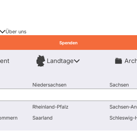
Über uns
Spenden
ent
Landtage
Arch
Spenden
Niedersachsen
Sachsen
Nordrhein-Westfalen
Sachsen-An
Rheinland-Pfalz
Sachsen-An
er
Abstimmungen
pommern
Saarland
Schleswig-H