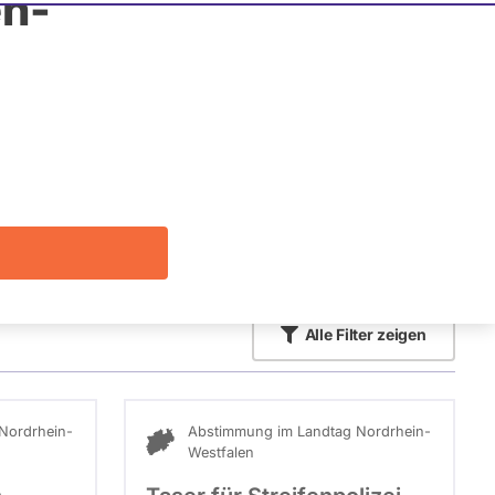
n-
Die Fragefunktion ist für diese Person
Nur
derzeit nicht aktiv.
Politiker:innen
mit
aktiven
Kandidaturen
oder
Mandaten
können
über
Alle
Filter zeigen
abgeordnetenwatch
befragt
werden.
Nordrhein-
Abstimmung im Landtag Nordrhein-
Westfalen