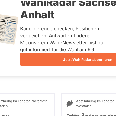
 Marenholtz-Diemer
WahlRadar Sachse
N
Anhalt
tuelles und kein zukünftiges
idatur auf Landes-, Bundes-
ndidaturen über eine
Kandidierende checken, Positionen
t erfasst.
vergleichen, Antworten finden:
Mit unserem Wahl-Newsletter bist du
gut informiert für die Wahl am 6.9.
Jetzt WahlRadar abonnieren
stimmungen
immung im Landtag Nordrhein-
Abstimmung im Landtag 
falen
Westfalen