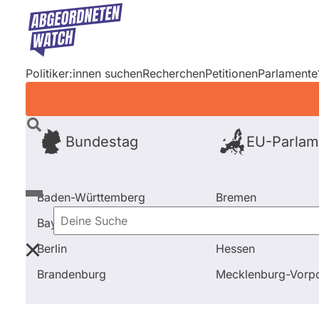
Direkt
zum
Inhalt
Politiker:innen suchen
Recherchen
Petitionen
Parlamente
Bundestag
EU-Parlam
Baden-Württemberg
Bremen
Bayern
Hamburg
Deine
Berlin
Hessen
Suche
Startseite
Frage stellen
Anja von Marenholtz-Diem
Brandenburg
Mecklenburg-Vor