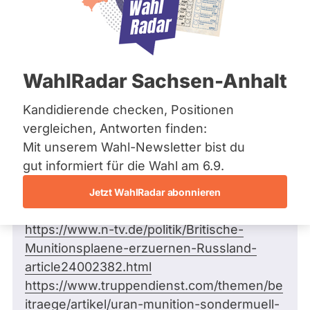
Bremen
Frage
Hamburg
Funkt
Hessen
Mecklenburg-Vorpommern
ist
Frage
von Reinhard G. •
31.03.2023
Niedersachsen
Die Britische Regierung liefert
deakti
WahlRadar Sachsen-Anhalt
Nordrhein-Westfalen
panzerbrechende Uranmunition in die
weil
Rheinland-Pfalz
Saarland
Ukraine. Wie umwelt- und
Kandidierende checken, Positionen
Amira
Sachsen
gesundheitsschädlich ist die Munition?
vergleichen, Antworten finden:
Moha
Sachsen-Anhalt
Welche Reaktionen könnte es von
Mit unserem Wahl-Newsletter bist du
Ali
Sachsen-Anhalt
russischer Seite darauf geben?
Schleswig-Holstein
gut informiert für die Wahl am 6.9.
zur
Thüringen
Sehr geehrte Frau Mohamed Ali,
Zeit
Jetzt WahlRadar abonnieren
keine
Archiv
Meine Quellen sind:
aktiv
https://www.n-tv.de/politik/Britische-
Über uns
Kandi
Munitionsplaene-erzuernen-Russland-
hat.
Spenden
article24002382.html
https://www.truppendienst.com/themen/be
itraege/artikel/uran-munition-sondermuell-