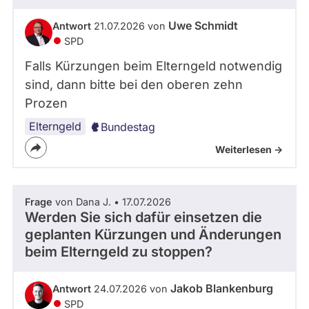
- Alle -
Frage Status
Uwe Schmidt
Antwort
21.07.2026 von
SPD
Zeitraum
Falls Kürzungen beim Elterngeld notwendig
sind, dann bitte bei den oberen zehn
Prozen
Elterngeld
Bundestag
Weiterlesen ->
Frage
von Dana J. • 17.07.2026
Werden Sie sich dafür einsetzen die
geplanten Kürzungen und Änderungen
beim Elterngeld zu stoppen?
Jakob Blankenburg
Antwort
24.07.2026 von
SPD