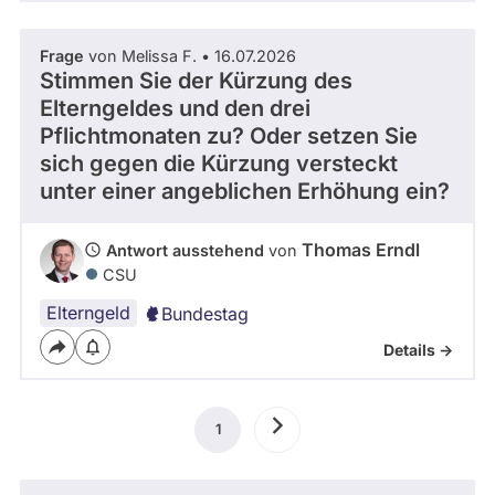
Frage
von Melissa F. • 16.07.2026
Stimmen Sie der Kürzung des
Elterngeldes und den drei
Pflichtmonaten zu? Oder setzen Sie
sich gegen die Kürzung versteckt
unter einer angeblichen Erhöhung ein?
Thomas Erndl
Antwort ausstehend
von
CSU
Elterngeld
Bundestag
Details ->
Seitennummerierung
1
Aktuelle
Nächste
Seite
Seite