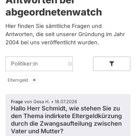
Bremen
abgeordnetenwatch
Hamburg
Hessen
Mecklenburg-Vorpommern
Hier finden Sie sämtliche Fragen und
Niedersachsen
Antworten, die seit unserer Gründung im Jahr
Nordrhein-Westfalen
Rheinland-Pfalz
2004 bei uns veröffentlicht wurden.
Saarland
Sachsen
Sachsen-Anhalt
Politiker:in
Sachsen-Anhalt
Schleswig-Holstein
Thüringen
Elterngeld
Elterngeld
Archiv
Parlamentsperiode
Frage
von Gesa H. • 18.07.2026
Über uns
Hallo Herr Schmidt, wie stehen Sie zu
den Thema indirkete Eltergeldkürzung
Spenden
durch die Zwangsaufteilung zwischen
- Alle -
Partei
Vater und Mutter?