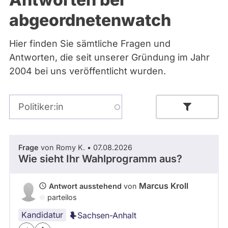
Bremen
abgeordnetenwatch
Hamburg
Hessen
Mecklenburg-Vorpommern
Hier finden Sie sämtliche Fragen und
Niedersachsen
Antworten, die seit unserer Gründung im Jahr
Nordrhein-Westfalen
Rheinland-Pfalz
2004 bei uns veröffentlicht wurden.
Saarland
Sachsen
Sachsen-Anhalt
Politiker:in
Sachsen-Anhalt
Schleswig-Holstein
Thüringen
- Alle -
Thema
Frage
von Romy K. • 07.08.2026
Archiv
Wie sieht Ihr Wahlprogramm aus?
Parlamentsperiode
Über uns
Marcus Kroll
Antwort ausstehend
von
Spenden
parteilos
- Alle -
Partei
Kandidatur
Sachsen-Anhalt