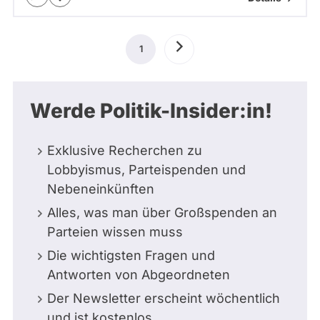
Seitennummerierung
1
Aktuelle
Nächste
Seite
Seite
Werde Politik-Insider:in!
Exklusive Recherchen zu
Lobbyismus, Parteispenden und
Nebeneinkünften
Alles, was man über Großspenden an
Parteien wissen muss
Die wichtigsten Fragen und
Antworten von Abgeordneten
Der Newsletter erscheint wöchentlich
und ist kostenlos