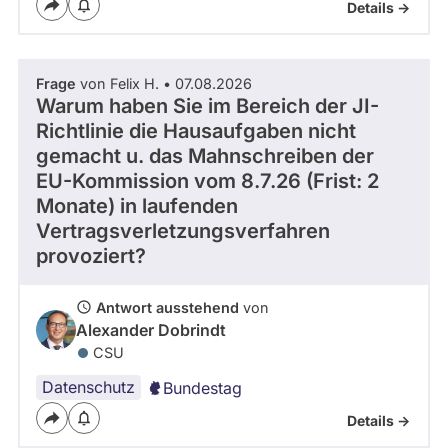
Details ->
- Alle -
Frage Status
Frage
von Felix H. • 07.08.2026
Zeitraum
Warum haben Sie im Bereich der JI-
Richtlinie die Hausaufgaben nicht
gemacht u. das Mahnschreiben der
EU-Kommission vom 8.7.26 (Frist: 2
Monate) in laufenden
Vertragsverletzungsverfahren
provoziert?
Antwort ausstehend
von
Alexander Dobrindt
CSU
Datenschutz
Bundestag
Details ->