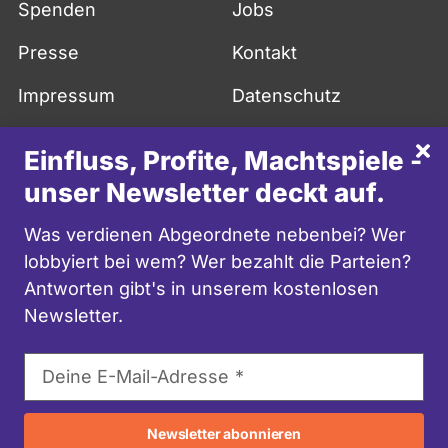
Spenden
Jobs
Presse
Kontakt
Impressum
Datenschutz
API
FAQ
Sch
Einfluss, Profite, Machtspiele -
More in English
unser Newsletter deckt auf.
facebook
twitter
youtube
instagram
mastodon
Was verdienen Abgeordnete nebenbei? Wer
lobbyiert bei wem? Wer bezahlt die Parteien?
Antworten gibt's in unserem kostenlosen
Newsletter.
E-
Deine E-Mail-Adresse
Mail-
Adresse