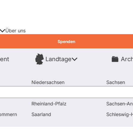
Über uns
Spenden
ent
Landtage
Arch
Spenden
Niedersachsen
Sachsen
Nordrhein-Westfalen
Sachsen-An
Rheinland-Pfalz
Sachsen-An
Gremium gemäß § 80 des Zollfahndungsdienstgesetzes
pommern
Saarland
Schleswig-H
rdnete
Fragen & Antworten
Abstim