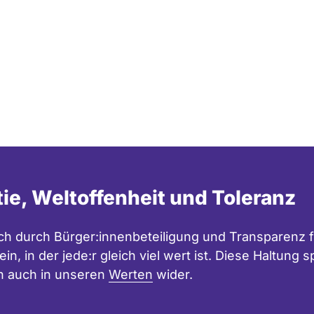
m
o
n
s
/
C
C
B
Y
-
S
A
4
.
tie, Weltoffenheit und Toleranz
0
h durch Bürger:innenbeteiligung und Transparenz f
in, in der jede:r gleich viel wert ist. Diese Haltung
n auch in unseren
Werten
wider.