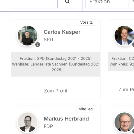
- Alle -
Fraktion
Vorsitz
Carlos Kasper
SPD
F
o
t
t
Fraktion: SPD (Bundestag 2021 - 2025)
Fraktion: C
o
Wahlliste: Landesliste Sachsen (Bundestag 2021
Wahlkreis: 92
:
:
- 2025)
R
i
c
Zum Pr
Zum Profil
h
a
r
r
Mitglied
d
H
Markus Herbrand
ü
FDP
b
n