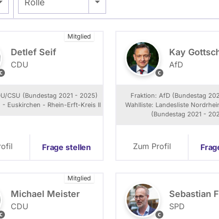
- Alle -
Rolle
Mitglied
Detlef Seif
Kay Gottsc
CDU
AfD
F
K
o
a
y
DU/CSU (Bundestag 2021 - 2025)
Fraktion: AfD (Bundestag 202
o
G
 - Euskirchen - Rhein-Erft-Kreis II
Wahlliste: Landesliste Nordrhe
o
(Bundestag 2021 - 20
C
t
h
t
a
s
ofil
Zum Profil
Frage stellen
Frag
p
c
e
h
a
Mitglied
o
l
n
k
Michael Meister
Sebastian F
/
CDU
SPD
L
F
K
e