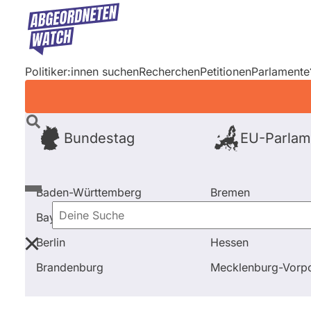
Direkt
zum
Inhalt
Politiker:innen suchen
Recherchen
Petitionen
Parlamente
Bundestag
EU-Parlam
Baden-Württemberg
Bremen
Bayern
Hamburg
Deine
Berlin
Hessen
Suche
Startseite
Bundestag
2021 - 2025
Ausschüsse
Brandenburg
Mecklenburg-Vor
Bundestag
2021 - 2025
Abgeo