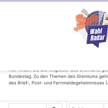
Gremium gemäß § 80
Innere Sicherheit
Medien, Kommunikation und Informationstechnik
Recht
Hier finden Sie alle Mitglieder des Gremiums 
Bundestag. Zu den Themen des Gremiums gehö
des Brief-, Post- und Fernmeldegeheimnisses (Ar
Namen eingeben