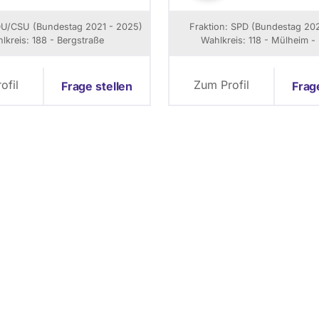
o
e
o
n
DU/CSU (Bundestag 2021 - 2025)
Fraktion: SPD (Bundestag 202
n
o
n
lkreis: 188 - Bergstraße
Wahlkreis: 118 - Mülheim - 
W
y
e
c
b
n
o
ofil
Zum Profil
Frage stellen
e
Frag
g
l
r
a
i
H
s
a
/
a
W
i
k
i
m
e
d
i
a
C
o
m