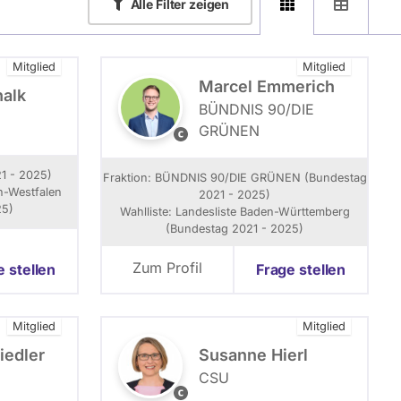
Alle
Filter zeigen
Mitglied
Mitglied
Marcel Emmerich
halk
BÜNDNIS 90/­DIE
GRÜNEN
T
h
o
1 - 2025)
Fraktion: BÜNDNIS 90/­DIE GRÜNEN (Bundestag
m
in-Westfalen
2021 - 2025)
a
25)
Wahlliste: Landesliste Baden-Württemberg
s
(Bundestag 2021 - 2025)
J
o
Zum Profil
e stellen
Frage stellen
n
e
s
Mitglied
Mitglied
iedler
Susanne Hierl
CSU
P