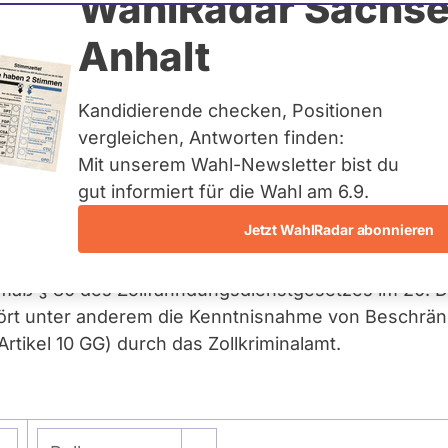
WahlRadar Sachse
Anhalt
 des Zollfahndungsdi
Kandidierende checken, Positionen
vergleichen, Antworten finden:
Mit unserem Wahl-Newsletter bist du
gut informiert für die Wahl am 6.9.
Jetzt WahlRadar abonnieren
gemäß § 80 des Zollfahndungsdienstgesetzes im 20. 
rt unter anderem die Kenntnisnahme von Beschrä
tikel 10 GG) durch das Zollkriminalamt.