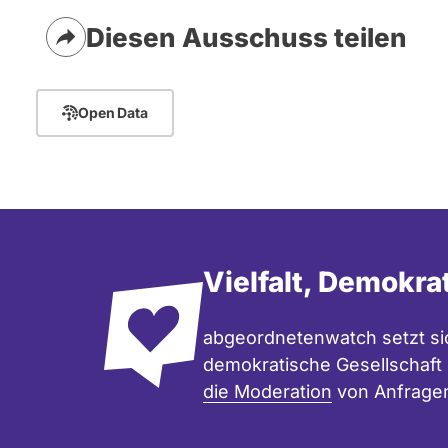
l
i
Diesen Ausschuss teilen
a
n
K
ö
Open Data
n
i
g
)
Vielfalt, Demokra
abgeordnetenwatch setzt sic
demokratische Gesellschaft e
die Moderation
von Anfrage