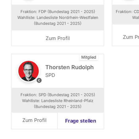
e
t
Fraktion: FDP (Bundestag 2021 - 2025)
Fraktion: C
r
Wahlliste: Landesliste Nordrhein-Westfalen
Wah
:
(Bundestag 2021 - 2025)
I
Zum Pr
Zum Profil
Mitglied
Thorsten Rudolph
r
SPD
S
P
D
Fraktion: SPD (Bundestag 2021 - 2025)
(
Wahlliste: Landesliste Rheinland-Pfalz
M
(Bundestag 2021 - 2025)
a
x
Zum Profil
Frage stellen
i
m
i